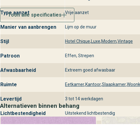
Type aanzet
Vrije aanzet
Toon alle specificaties
Manier van aanbrengen
Lijm op de muur
Stijl
Hotel Chique
,
Luxe
,
Modern
,
Vintage
Patroon
Effen, Strepen
Afwasbaarheid
Extreem goed afwasbaar
Ruimte
Eetkamer
,
Kantoor
,
Slaapkamer
,
Woon
Levertijd
3 tot 14 werkdagen
Alternatieven binnen behang
Lichtbestendigheid
Uitstekend lichtbestendig
Manier van verwijdering
Vochtig verwijderbaar