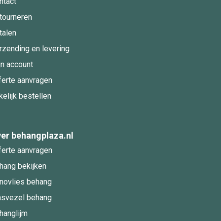
ntact
tourneren
talen
rzending en levering
jn account
ferte aanvragen
kelijk bestellen
er behangplaza.nl
ferte aanvragen
hang bekijken
novlies behang
asvezel behang
hanglijm