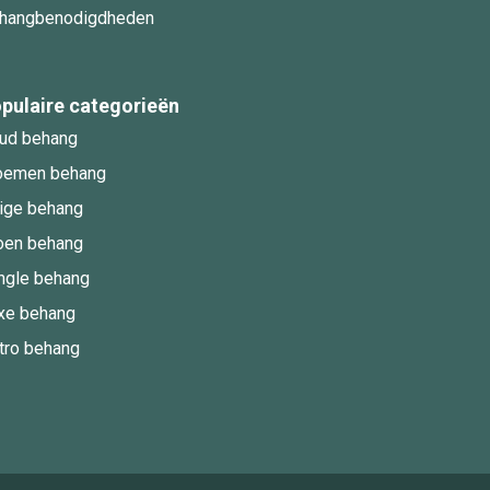
hangbenodigdheden
pulaire categorieën
ud behang
oemen behang
ige behang
oen behang
ngle behang
xe behang
tro behang