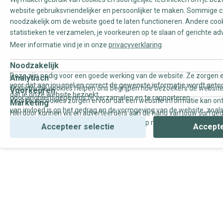
website gebruiksvriendelijker en persoonlijker te maken. Sommige c
noodzakelijk om de website goed te laten functioneren. Andere coo
statistieken te verzamelen, je voorkeuren op te slaan of gerichte ad
Meer informatie vind je in onze
privacyverklaring
Noodzakelijk
Deze zijn nodig voor een goede werking van de website. Ze zorgen e
Analytisch
voor dat aan jou snel en correct de gewenste informatie wordt geto
Statistische cookies helpen ons begrijpen hoe bezoekers de website
Voorkeuren
dat je onze website bezoekt.
door anoniem gegevens te verzamelen en te rapporteren.
Voorkeurscookies zorgen ervoor dat een website informatie kan on
Marketing
van invloed is op het gedrag en de vormgeving van de website, zoals
Hierdoor kunnen wij en adverteerders aan de hand van jouw surfge
uw voorkeur of de regio waar u woont.
gepersonaliseerde online advertenties en op maat gemaakte conten
Accepteer selectie
Accepte