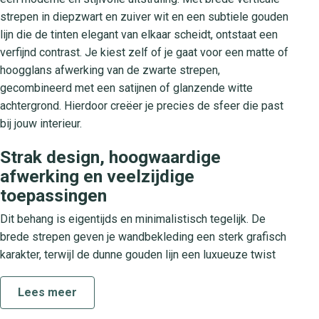
strepen in diepzwart en zuiver wit en een subtiele gouden
lijn die de tinten elegant van elkaar scheidt, ontstaat een
verfijnd contrast. Je kiest zelf of je gaat voor een matte of
hoogglans afwerking van de zwarte strepen,
gecombineerd met een satijnen of glanzende witte
achtergrond. Hierdoor creëer je precies de sfeer die past
bij jouw interieur.
Strak design, hoogwaardige
afwerking en veelzijdige
toepassingen
Dit behang is eigentijds en minimalistisch tegelijk. De
brede strepen geven je wandbekleding een sterk grafisch
karakter, terwijl de dunne gouden lijn een luxueuze twist
toevoegt. Dankzij de fraaie afwerking voelt elke muur als
een designstatement. Je brengt Golden Lines Or Noir
Lees meer
moeiteloos aan in je woonkamer, slaapkamer of