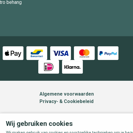
tro behang
Algemene voorwaarden
Privacy- & Cookiebeleid
Wij gebruiken cookies
Wij maken gebruik van cookies en soortgelijke technieken om je be