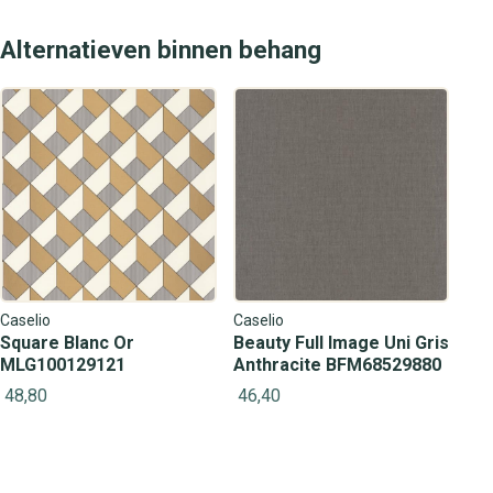
Alternatieven binnen behang
Caselio
Caselio
Square Blanc Or
Beauty Full Image Uni Gris
MLG100129121
Anthracite BFM68529880
48,80
46,40