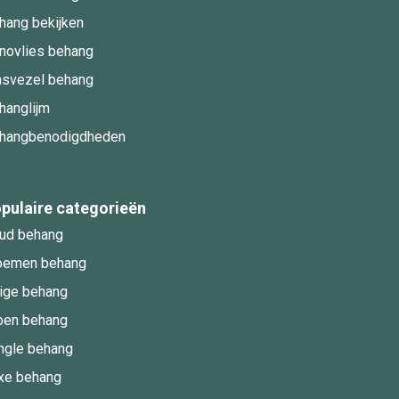
hang bekijken
novlies behang
asvezel behang
hanglijm
hangbenodigdheden
pulaire categorieën
ud behang
oemen behang
ige behang
oen behang
ngle behang
xe behang