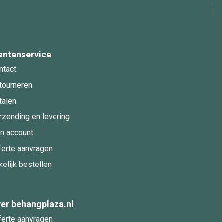
antenservice
ntact
tourneren
talen
rzending en levering
jn account
ferte aanvragen
kelijk bestellen
er behangplaza.nl
ferte aanvragen