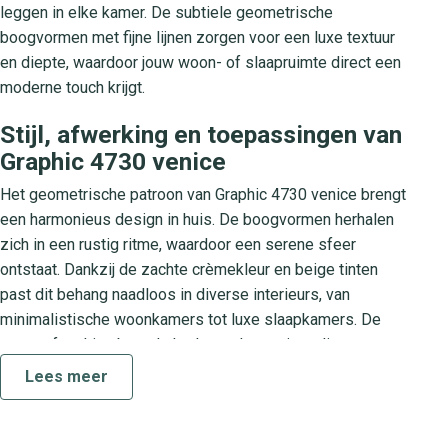
leggen in elke kamer. De subtiele geometrische
boogvormen met fijne lijnen zorgen voor een luxe textuur
en diepte, waardoor jouw woon- of slaapruimte direct een
moderne touch krijgt.
Stijl, afwerking en toepassingen van
Graphic 4730 venice
Het geometrische patroon van Graphic 4730 venice brengt
een harmonieus design in huis. De boogvormen herhalen
zich in een rustig ritme, waardoor een serene sfeer
ontstaat. Dankzij de zachte crèmekleur en beige tinten
past dit behang naadloos in diverse interieurs, van
minimalistische woonkamers tot luxe slaapkamers. De
matte afwerking benadrukt de moderne uitstraling en
zorgt voor een verfijnde look. Ideaal als wandbekleding in
Lees meer
je woonkamer, slaapkamer, hal of thuiswerkplek.
Over de Graphic collectie