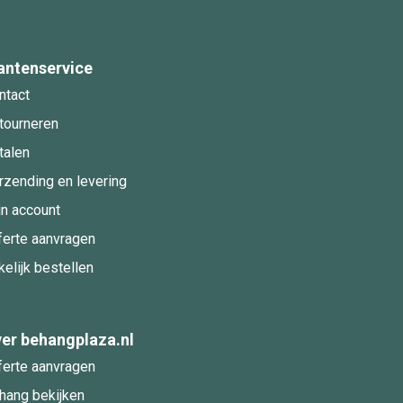
antenservice
ntact
tourneren
talen
rzending en levering
jn account
ferte aanvragen
kelijk bestellen
er behangplaza.nl
ferte aanvragen
hang bekijken