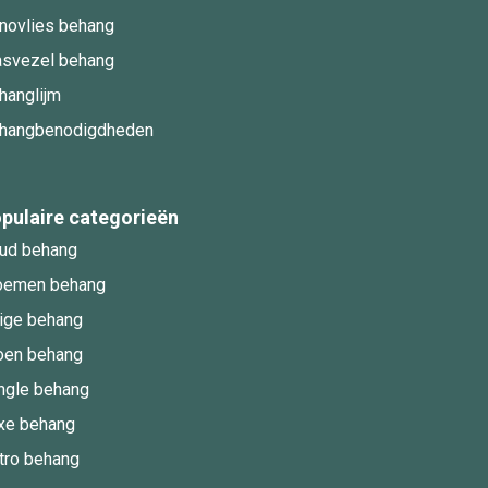
novlies behang
asvezel behang
hanglijm
hangbenodigdheden
pulaire categorieën
ud behang
oemen behang
ige behang
oen behang
ngle behang
xe behang
tro behang