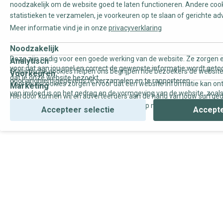
noodzakelijk om de website goed te laten functioneren. Andere coo
statistieken te verzamelen, je voorkeuren op te slaan of gerichte ad
Meer informatie vind je in onze
privacyverklaring
Noodzakelijk
Deze zijn nodig voor een goede werking van de website. Ze zorgen e
Analytisch
voor dat aan jou snel en correct de gewenste informatie wordt geto
Statistische cookies helpen ons begrijpen hoe bezoekers de website
Voorkeuren
dat je onze website bezoekt.
door anoniem gegevens te verzamelen en te rapporteren.
Voorkeurscookies zorgen ervoor dat een website informatie kan on
Marketing
van invloed is op het gedrag en de vormgeving van de website, zoals
Hierdoor kunnen wij en adverteerders aan de hand van jouw surfge
uw voorkeur of de regio waar u woont.
gepersonaliseerde online advertenties en op maat gemaakte conten
Accepteer selectie
Accepte