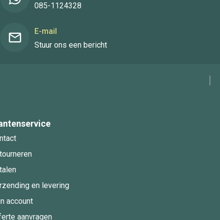
085-1124328
E-mail
Stuur ons een bericht
antenservice
ntact
tourneren
talen
rzending en levering
jn account
ferte aanvragen