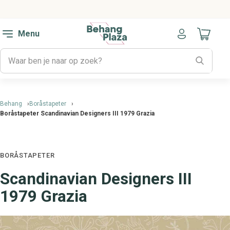
Menu
Naar mijn
Behang
Boråstapeter
Boråstapeter Scandinavian Designers III 1979 Grazia
BORÅSTAPETER
Scandinavian Designers III
1979 Grazia