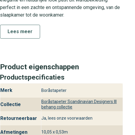
perfect in een zachte en ontspannende omgeving, van de
slaapkamer tot de woonkamer.
Over de collectie Scandinavian
Lees meer
Designers III
De collectie Scandinavian Designers III combineert
minimalistisch scandinavisch design met hoogwaardige
materialen. Elk behang uit deze serie staat voor
Product eigenschappen
exclusiviteit en vakmanschap, zodat jij verzekerd bent van
Productspecificaties
een stijlvolle en luxueuze wandbekleding die moeiteloos
in diverse interieurstijlen past.
Merk
Boråstapeter
Praktische kenmerken van het
Boråstapeter Scandinavian Designers III
Collectie
Grazia behang
behang collectie
Grazia is gemaakt van non-woven materiaal en breng je
Retourneerbaar
Ja, lees onze voorwaarden
eenvoudig aan met behanglijm op de muur. Het is
afwasbaar, lichtbestendig en onderhoudsvriendelijk,
Afmetingen
10,05 x 0,53m