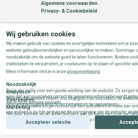
Algemene voorwaarden
Privacy- & Cookiebeleid
Wij gebruiken cookies
Wij maken gebruik van cookies en soortgelijke technieken om je be
website gebruiksvriendelijker en persoonlijker te maken. Sommige c
noodzakelijk om de website goed te laten functioneren. Andere coo
statistieken te verzamelen, je voorkeuren op te slaan of gerichte ad
Meer informatie vind je in onze
privacyverklaring
Noodzakelijk
Deze zijn nodig voor een goede werking van de website. Ze zorgen e
Analytisch
voor dat aan jou snel en correct de gewenste informatie wordt geto
Statistische cookies helpen ons begrijpen hoe bezoekers de website
Voorkeuren
dat je onze website bezoekt.
door anoniem gegevens te verzamelen en te rapporteren.
Voorkeurscookies zorgen ervoor dat een website informatie kan on
Marketing
van invloed is op het gedrag en de vormgeving van de website, zoals
Hierdoor kunnen wij en adverteerders aan de hand van jouw surfge
uw voorkeur of de regio waar u woont.
gepersonaliseerde online advertenties en op maat gemaakte conten
Accepteer selectie
Accepte