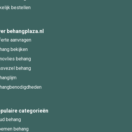
kelijk bestellen
er behangplaza.nl
ferte aanvragen
hang bekijken
novlies behang
asvezel behang
hanglijm
hangbenodigdheden
pulaire categorieën
ud behang
oemen behang