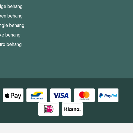
ige behang
oen behang
ngle behang
xe behang
tro behang