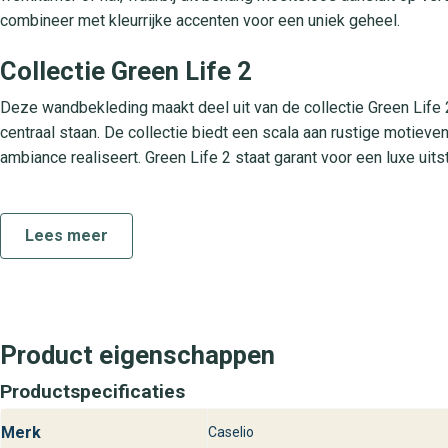
combineer met kleurrijke accenten voor een uniek geheel.
Collectie Green Life 2
Deze wandbekleding maakt deel uit van de collectie Green Life 
centraal staan. De collectie biedt een scala aan rustige motieve
ambiance realiseert. Green Life 2 staat garant voor een luxe uits
Praktische kenmerken
Lees meer
Dit vliesbehang is eenvoudig aan te brengen met lijm op de muur,
afwasbaar, waardoor vlekken en stof gemakkelijk te verwijderen 
blijft uitstekend lichtbestendig, waardoor kleuren lang fris blijv
in één stuk verwijderen.
Product eigenschappen
Beschikbaarheid bij behangplaza
Productspecificaties
Ben je enthousiast over Green Life Sparkle Bl uit de collectie G
en een compleet aanbod wandbekleding. Bij behangplaza vind je 
Merk
Caselio