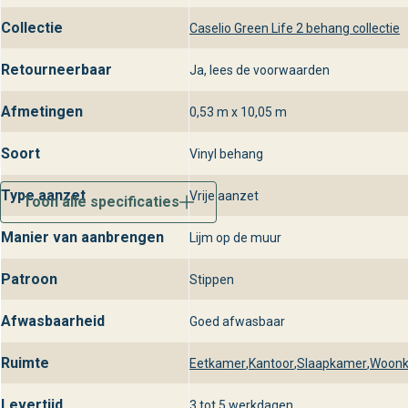
stijlvol design te verrijken.
Collectie
Caselio Green Life 2 behang collectie
Retourneerbaar
Ja, lees de voorwaarden
Afmetingen
0,53 m x 10,05 m
Soort
Vinyl behang
Type aanzet
Vrije aanzet
Toon alle specificaties
Manier van aanbrengen
Lijm op de muur
Patroon
Stippen
Afwasbaarheid
Goed afwasbaar
Ruimte
Eetkamer
,
Kantoor
,
Slaapkamer
,
Woon
Levertijd
3 tot 5 werkdagen