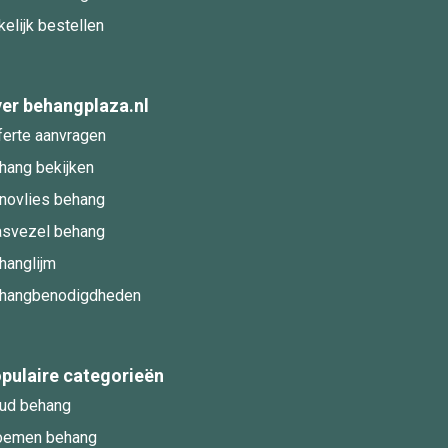
kelijk bestellen
er behangplaza.nl
ferte aanvragen
hang bekijken
novlies behang
asvezel behang
hanglijm
hangbenodigdheden
pulaire categorieën
ud behang
oemen behang