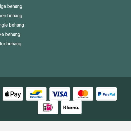
ige behang
oen behang
ngle behang
xe behang
tro behang