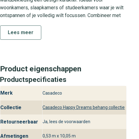
woonkamers, slaapkamers of studeerkamers waar je wilt
ontspannen of je volledig wilt focussen. Combineer met
natuurlijke materialen en zachte accenten voor een luxe
interieur met een rustige flow.
Lees meer
De Happy Dreams collectie
De Happy Dreams collectie staat voor eigentijdse
eenvoud en verfijnde sfeer. Elk behang uit deze serie is
Product eigenschappen
zorgvuldig geselecteerd om te voldoen aan de hoogste
Productspecificaties
eisen op het gebied van stijlvol design en kwaliteit.
Dankzij de harmonieuze kleurkeuzes en de heldere, effen
Merk
Casadeco
dessins past Happy Dreams Uni perfect bij diverse
interieurstijlen, van scandinavisch tot modern
Collectie
Casadeco Happy Dreams behang collectie
minimalistisch.
Retourneerbaar
Ja, lees de voorwaarden
Praktische kenmerken en installatie
Happy Dreams Uni is vervaardigd van hoogwaardig
Afmetingen
0,53 m x 10,05 m