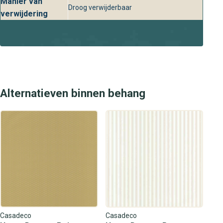
Manier van
Droog verwijderbaar
comfort van stijlvol design in jouw woning.
verwijdering
Alternatieven binnen behang
Casadeco
Casadeco