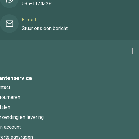
085-1124328
E-mail
Stuur ons een bericht
antenservice
ntact
tourneren
talen
rzending en levering
jn account
ferte aanvragen