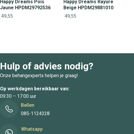
Happy Dreams Pois
Happy Dreams Rayure
Jaune HPDM29792536
Beige HPDM29881010
49,55
49,55
Hulp of advies nodig?
Onze behangexperts helpen je graag!
Op werkdagen bereikbaar van:
09:30 – 17:00 uur
Bellen
085-1124328
Whatsapp