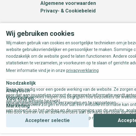
Algemene voorwaarden
Privacy- & Cookiebeleid
Wij gebruiken cookies
Wij maken gebruik van cookies en soortgelijke technieken om je be
website gebruiksvriendelijker en persoonlijker te maken. Sommige c
noodzakelijk om de website goed te laten functioneren. Andere coo
statistieken te verzamelen, je voorkeuren op te slaan of gerichte ad
Meer informatie vind je in onze
privacyverklaring
Noodzakelijk
Deze zijn nodig voor een goede werking van de website. Ze zorgen e
Analytisch
voor dat aan jou snel en correct de gewenste informatie wordt geto
Statistische cookies helpen ons begrijpen hoe bezoekers de website
Voorkeuren
dat je onze website bezoekt.
door anoniem gegevens te verzamelen en te rapporteren.
Voorkeurscookies zorgen ervoor dat een website informatie kan on
Marketing
van invloed is op het gedrag en de vormgeving van de website, zoals
Hierdoor kunnen wij en adverteerders aan de hand van jouw surfge
uw voorkeur of de regio waar u woont.
gepersonaliseerde online advertenties en op maat gemaakte conten
Accepteer selectie
Accepte