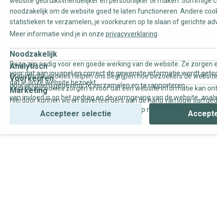
website gebruiksvriendelijker en persoonlijker te maken. Sommige c
noodzakelijk om de website goed te laten functioneren. Andere coo
statistieken te verzamelen, je voorkeuren op te slaan of gerichte ad
Meer informatie vind je in onze
privacyverklaring
Noodzakelijk
Deze zijn nodig voor een goede werking van de website. Ze zorgen e
Analytisch
voor dat aan jou snel en correct de gewenste informatie wordt geto
Statistische cookies helpen ons begrijpen hoe bezoekers de website
Voorkeuren
dat je onze website bezoekt.
door anoniem gegevens te verzamelen en te rapporteren.
Voorkeurscookies zorgen ervoor dat een website informatie kan on
Marketing
van invloed is op het gedrag en de vormgeving van de website, zoals
Hierdoor kunnen wij en adverteerders aan de hand van jouw surfge
uw voorkeur of de regio waar u woont.
gepersonaliseerde online advertenties en op maat gemaakte conten
Accepteer selectie
Accepte