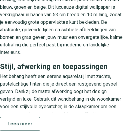
blauw, groen en beige. Dit luxueuze digital wallpaper is
verkrijgbaar in banen van 53 cm breed en 10 m lang, zodat
je eenvoudig grote oppervlaktes kunt bekleden. De
abstracte, golvende lijnen en subtiele afbeeldingen van
bomen en gras geven jouw muur een onvergetelijke, kalme
uitstraling die perfect past bij moderne en landelijke
interieurs.
Stijl, afwerking en toepassingen
Het behang heeft een serene aquarelstijl met zachte,
pastelachtige tinten die je direct een rustgevend gevoel
geven. Dankzij de matte afwerking oogt het design
verfijnd en luxe. Gebruik dit wandbehang in de woonkamer
voor een stijlvolle eyecatcher, in de slaapkamer om een
ontspannen sfeer te creëren of in een stijlvolle
kantoorruimte voor een inspirerende, natuurlijke backdrop.
Lees meer