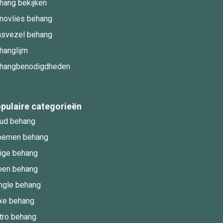
hang bekijken
novlies behang
asvezel behang
hanglijm
hangbenodigdheden
pulaire categorieën
ud behang
oemen behang
ige behang
oen behang
ngle behang
xe behang
tro behang