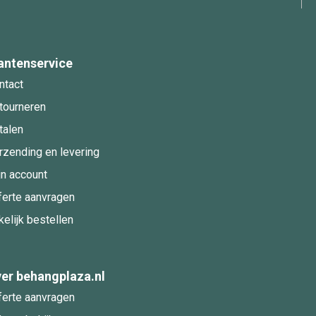
antenservice
ntact
tourneren
talen
rzending en levering
jn account
ferte aanvragen
kelijk bestellen
er behangplaza.nl
ferte aanvragen