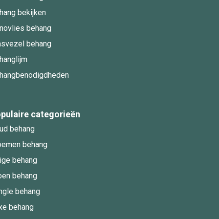
hang bekijken
novlies behang
asvezel behang
hanglijm
hangbenodigdheden
pulaire categorieën
ud behang
oemen behang
ige behang
oen behang
ngle behang
xe behang