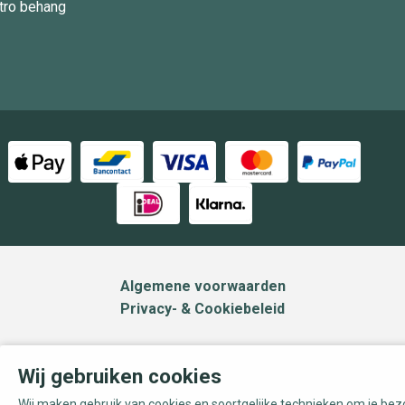
tro behang
Algemene voorwaarden
Privacy- & Cookiebeleid
Wij gebruiken cookies
Wij maken gebruik van cookies en soortgelijke technieken om je be