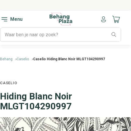
Menu
Naar mijn
Behang
Caselio
Caselio Hiding Blanc Noir MLGT104290997
CASELIO
Hiding Blanc Noir
MLGT104290997