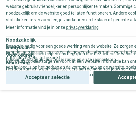
website gebruiksvriendelijker en persoonlijker te maken. Sommige c
noodzakelijk om de website goed te laten functioneren. Andere coo
statistieken te verzamelen, je voorkeuren op te slaan of gerichte ad
Meer informatie vind je in onze
privacyverklaring
Noodzakelijk
Deze zijn nodig voor een goede werking van de website. Ze zorgen e
Analytisch
voor dat aan jou snel en correct de gewenste informatie wordt geto
Statistische cookies helpen ons begrijpen hoe bezoekers de website
Voorkeuren
dat je onze website bezoekt.
door anoniem gegevens te verzamelen en te rapporteren.
Voorkeurscookies zorgen ervoor dat een website informatie kan on
Marketing
van invloed is op het gedrag en de vormgeving van de website, zoals
Hierdoor kunnen wij en adverteerders aan de hand van jouw surfge
uw voorkeur of de regio waar u woont.
gepersonaliseerde online advertenties en op maat gemaakte conten
Accepteer selectie
Accepte