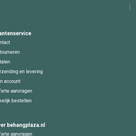
antenservice
ntact
tourneren
talen
rzending en levering
jn account
ferte aanvragen
kelijk bestellen
er behangplaza.nl
ferte aanvragen