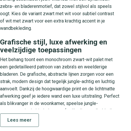
zebra- en bladerenmotief, dat zowel stijlvol als speels
oogt. Kies de variant zwart met wit voor subtiel contrast
of wit met zwart voor een extra krachtig accent in je
wandbekleding.
Grafische stijl, luxe afwerking en
veelzijdige toepassingen
Het behang toont een monochroom zwart-wit palet met
een gedetailleerd patroon van zebra’s en weelderige
bladeren. De grafische, abstracte lijnen zorgen voor een
strak, modern design dat tegelijk jungle-achtig en luchtig
aanvoelt. Dankzij de hoogwaardige print en de lichtmatte
afwerking geef je iedere wand een luxe uitstraling. Perfect
als blikvanger in de woonkamer, speelse jungle-
accentmuur in de kinderkamer of stijlvolle wandbekleding
in kantoor en hal.
Lees meer