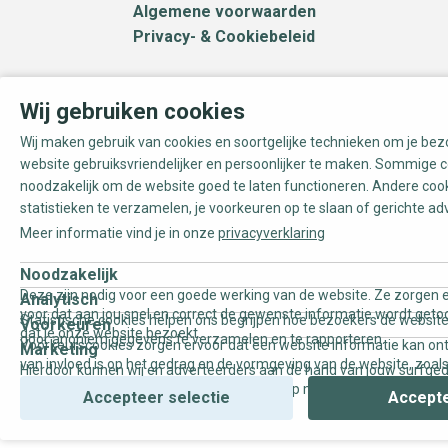
Algemene voorwaarden
Privacy- & Cookiebeleid
Wij gebruiken cookies
Wij maken gebruik van cookies en soortgelijke technieken om je be
website gebruiksvriendelijker en persoonlijker te maken. Sommige c
noodzakelijk om de website goed te laten functioneren. Andere coo
statistieken te verzamelen, je voorkeuren op te slaan of gerichte ad
Meer informatie vind je in onze
privacyverklaring
Noodzakelijk
Deze zijn nodig voor een goede werking van de website. Ze zorgen e
Analytisch
voor dat aan jou snel en correct de gewenste informatie wordt geto
Statistische cookies helpen ons begrijpen hoe bezoekers de website
Voorkeuren
dat je onze website bezoekt.
door anoniem gegevens te verzamelen en te rapporteren.
Voorkeurscookies zorgen ervoor dat een website informatie kan on
Marketing
van invloed is op het gedrag en de vormgeving van de website, zoals
Hierdoor kunnen wij en adverteerders aan de hand van jouw surfge
uw voorkeur of de regio waar u woont.
gepersonaliseerde online advertenties en op maat gemaakte conten
Accepteer selectie
Accepte