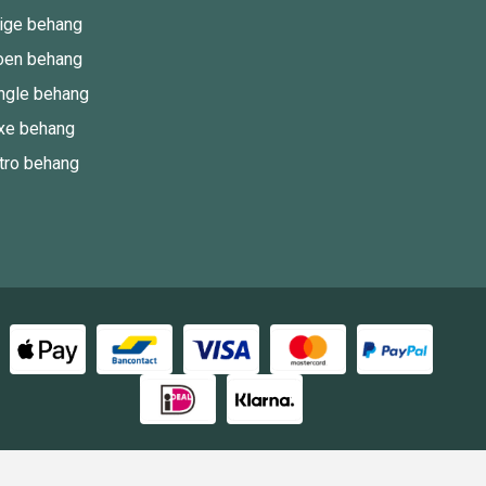
ige behang
oen behang
ngle behang
xe behang
tro behang