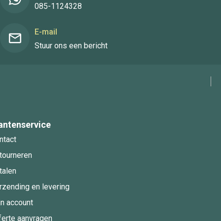
085-1124328
E-mail
Stuur ons een bericht
antenservice
ntact
tourneren
talen
rzending en levering
jn account
ferte aanvragen