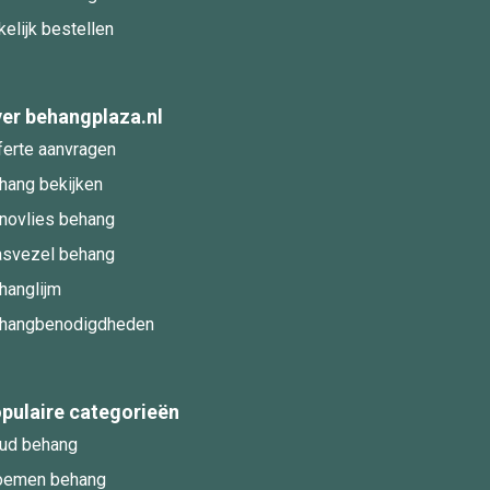
kelijk bestellen
er behangplaza.nl
ferte aanvragen
hang bekijken
novlies behang
asvezel behang
hanglijm
hangbenodigdheden
pulaire categorieën
ud behang
oemen behang