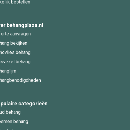
kelijk bestellen
er behangplaza.nl
ferte aanvragen
hang bekijken
novlies behang
asvezel behang
hanglijm
hangbenodigdheden
pulaire categorieën
ud behang
oemen behang