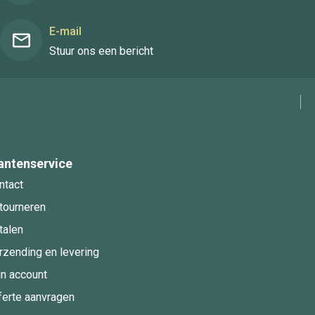
E-mail
Stuur ons een bericht
antenservice
ntact
tourneren
talen
rzending en levering
jn account
ferte aanvragen