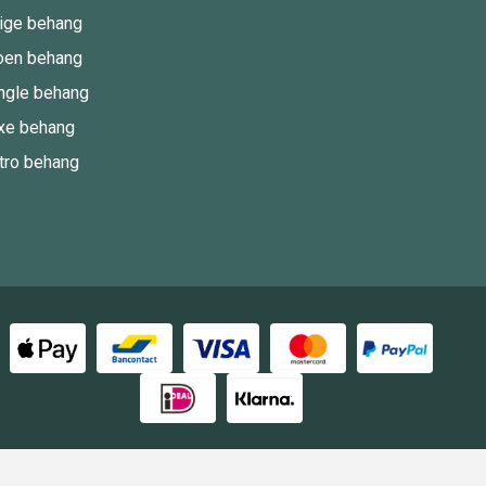
ige behang
oen behang
ngle behang
xe behang
tro behang