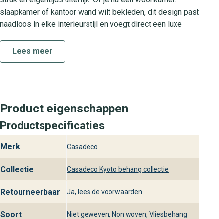
slaapkamer of kantoor wand wilt bekleden, dit design past
naadloos in elke interieurstijl en voegt direct een luxe
uitstraling toe.
Lees meer
Exclusief uit de Kyoto Cad collectie
Jardin Des Pierres maakt deel uit van de hoogwaardige
Kyoto Cad collectie. Deze lijn staat bekend om uniek
design en oog voor detail. Elk dessin is zorgvuldig
Product eigenschappen
ontwikkeld om een harmonieus geheel te vormen met
Productspecificaties
andere kleuren en patronen uit de collectie. Combineer
verschillende varianten voor een speels effect of kies
Merk
Casadeco
één kleurvariant voor een rustige wandbekleding.
Praktische kenmerken
Collectie
Casadeco Kyoto behang collectie
Het behang is vervaardigd van sterk vlies materiaal dat
Retourneerbaar
Ja, lees de voorwaarden
scheuroverbruggend werkt en eenvoudig te verwerken is.
Dankzij de plakmethode met lijm op de muur aanbrengen
Soort
Niet geweven, Non woven, Vliesbehang