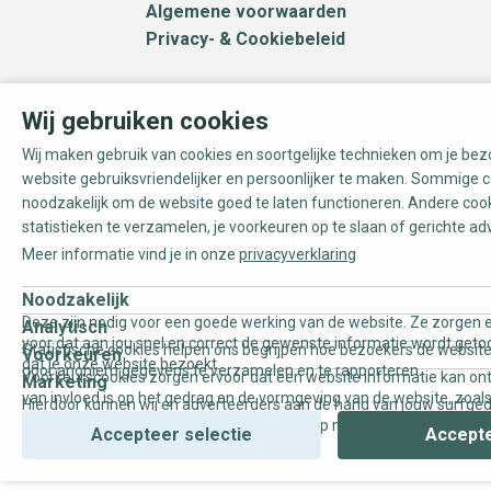
Algemene voorwaarden
Privacy- & Cookiebeleid
Wij gebruiken cookies
Wij maken gebruik van cookies en soortgelijke technieken om je be
website gebruiksvriendelijker en persoonlijker te maken. Sommige c
noodzakelijk om de website goed te laten functioneren. Andere coo
statistieken te verzamelen, je voorkeuren op te slaan of gerichte ad
Meer informatie vind je in onze
privacyverklaring
Noodzakelijk
Deze zijn nodig voor een goede werking van de website. Ze zorgen e
Analytisch
voor dat aan jou snel en correct de gewenste informatie wordt geto
Statistische cookies helpen ons begrijpen hoe bezoekers de website
Voorkeuren
dat je onze website bezoekt.
door anoniem gegevens te verzamelen en te rapporteren.
Voorkeurscookies zorgen ervoor dat een website informatie kan on
Marketing
van invloed is op het gedrag en de vormgeving van de website, zoals
Hierdoor kunnen wij en adverteerders aan de hand van jouw surfge
uw voorkeur of de regio waar u woont.
gepersonaliseerde online advertenties en op maat gemaakte conten
Accepteer selectie
Accepte