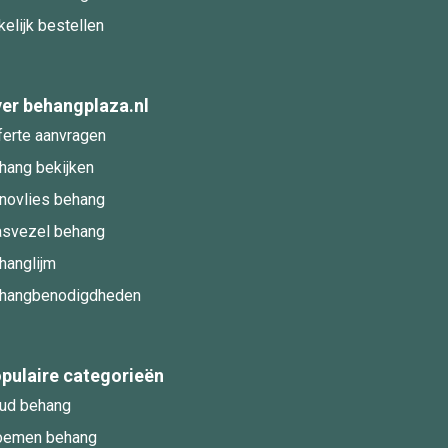
kelijk bestellen
er behangplaza.nl
ferte aanvragen
hang bekijken
novlies behang
asvezel behang
hanglijm
hangbenodigdheden
pulaire categorieën
ud behang
oemen behang