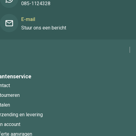
085-1124328
E-mail
Stuur ons een bericht
antenservice
ntact
tourneren
talen
rzending en levering
jn account
ferte aanvragen