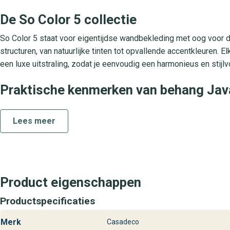
De So Color 5 collectie
So Color 5 staat voor eigentijdse wandbekleding met oog voor de
structuren, van natuurlijke tinten tot opvallende accentkleuren.
een luxe uitstraling, zodat je eenvoudig een harmonieus en stijlv
Praktische kenmerken van behang Jav
Java is gemaakt van hoogwaardig vliesbehang voor optimale ste
Lees meer
plakdirect-aan-de-muur methode, zonder geklieder met behangta
voor dagelijkse schoonmaak met een licht vochtige doek. Java ko
en kantoorruimtes. Dankzij de uitstekende lichtbestendigheid beh
Bezoek behangplaza voor Java uit So 
Product eigenschappen
Ben je enthousiast geworden over het Java behang uit de So Col
Productspecificaties
deskundig advies en ervaar zelf de hoogwaardige kwaliteit en lu
kleuradvies, stalenservice en inspiratie voor jouw volgende inter
Merk
Casadeco