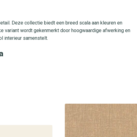
tail. Deze collectie biedt een breed scala aan kleuren en
 Elke variant wordt gekenmerkt door hoogwaardige afwerking en
ol interieur samenstelt.
a
vigheid en vormvastheid. Je brengt het eenvoudig aan met de
fel en voorbehandeling. Het behang is afwasbaar en geschikt
mt volledig tot zijn recht in woon- en slaapvertrekken, gangen
oudt de kleur en textuur langdurig zijn mooie uitstraling.
Color 5
or 5 collectie? Kom langs in een van onze winkels voor
xe uitstraling. Onze specialisten helpen je graag met
ieurproject.