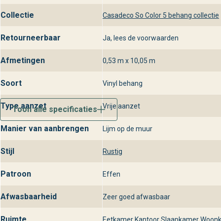
Collectie
Casadeco So Color 5 behang collectie
Retourneerbaar
Ja, lees de voorwaarden
Afmetingen
0,53 m x 10,05 m
Soort
Vinyl behang
Type aanzet
Vrije aanzet
Toon alle specificaties
Manier van aanbrengen
Lijm op de muur
Stijl
Rustig
Patroon
Effen
Afwasbaarheid
Zeer goed afwasbaar
Ruimte
Eetkamer
,
Kantoor
,
Slaapkamer
,
Woon