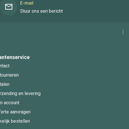
E-mail
Stuur ons een bericht
antenservice
ntact
tourneren
talen
rzending en levering
jn account
ferte aanvragen
kelijk bestellen