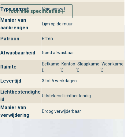
Bezoek behangplaza voor Labyrinth
Uni
Type aanzet
Vrije aanzet
Toon alle specificaties
Manier van
Ontdek Labyrinth Uni uit de Labyrinth collectie in de
Lijm op de muur
aanbrengen
winkels van behangplaza. Onze specialisten staan voor je
klaar met persoonlijk advies zodat jij de perfecte
Patroon
Effen
wandbekleding vindt voor een stijlvol en luxueus interieur.
Afwasbaarheid
Goed afwasbaar
Eetkame
Kantoo
Slaapkame
Woonkame
Ruimte
,
,
,
r
r
r
r
Levertijd
3 tot 5 werkdagen
Lichtbestendighe
Uitstekend lichtbestendig
id
Manier van
Droog verwijderbaar
verwijdering