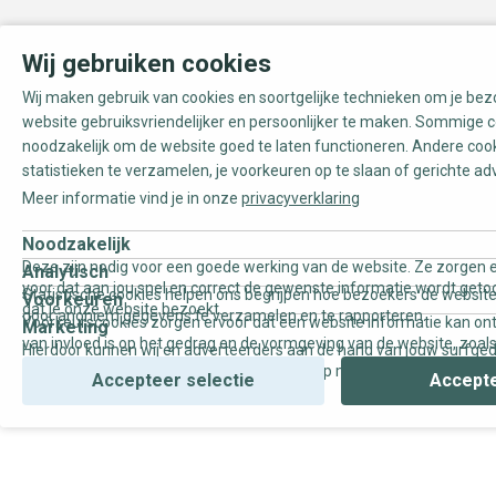
Wij gebruiken cookies
Wij maken gebruik van cookies en soortgelijke technieken om je be
website gebruiksvriendelijker en persoonlijker te maken. Sommige c
noodzakelijk om de website goed te laten functioneren. Andere coo
statistieken te verzamelen, je voorkeuren op te slaan of gerichte ad
Meer informatie vind je in onze
privacyverklaring
Noodzakelijk
Deze zijn nodig voor een goede werking van de website. Ze zorgen e
Analytisch
voor dat aan jou snel en correct de gewenste informatie wordt geto
Statistische cookies helpen ons begrijpen hoe bezoekers de website
Voorkeuren
dat je onze website bezoekt.
door anoniem gegevens te verzamelen en te rapporteren.
Voorkeurscookies zorgen ervoor dat een website informatie kan on
Marketing
van invloed is op het gedrag en de vormgeving van de website, zoals
Hierdoor kunnen wij en adverteerders aan de hand van jouw surfge
uw voorkeur of de regio waar u woont.
gepersonaliseerde online advertenties en op maat gemaakte conten
Accepteer selectie
Accepte