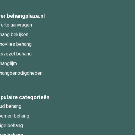
er behangplaza.nl
ferte aanvragen
hang bekijken
novlies behang
asvezel behang
hanglijm
hangbenodigdheden
pulaire categorieën
ud behang
oemen behang
ige behang