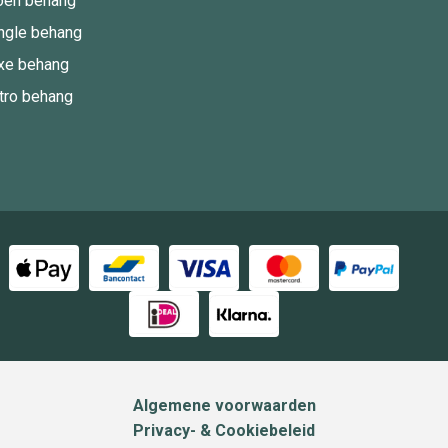
oen behang
ngle behang
xe behang
tro behang
Algemene voorwaarden
Privacy- & Cookiebeleid