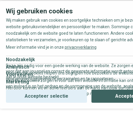
Wij gebruiken cookies
Wij maken gebruik van cookies en soortgelijke technieken om je be
website gebruiksvriendelijker en persoonlijker te maken. Sommige c
noodzakelijk om de website goed te laten functioneren. Andere coo
statistieken te verzamelen, je voorkeuren op te slaan of gerichte ad
Meer informatie vind je in onze
privacyverklaring
Noodzakelijk
Deze zijn nodig voor een goede werking van de website. Ze zorgen e
Analytisch
voor dat aan jou snel en correct de gewenste informatie wordt geto
Statistische cookies helpen ons begrijpen hoe bezoekers de website
Voorkeuren
dat je onze website bezoekt.
door anoniem gegevens te verzamelen en te rapporteren.
Voorkeurscookies zorgen ervoor dat een website informatie kan on
Marketing
van invloed is op het gedrag en de vormgeving van de website, zoals
Hierdoor kunnen wij en adverteerders aan de hand van jouw surfge
uw voorkeur of de regio waar u woont.
gepersonaliseerde online advertenties en op maat gemaakte conten
Accepteer selectie
Accepte