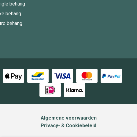
ngle behang
xe behang
tro behang
Algemene voorwaarden
Privacy- & Cookiebeleid