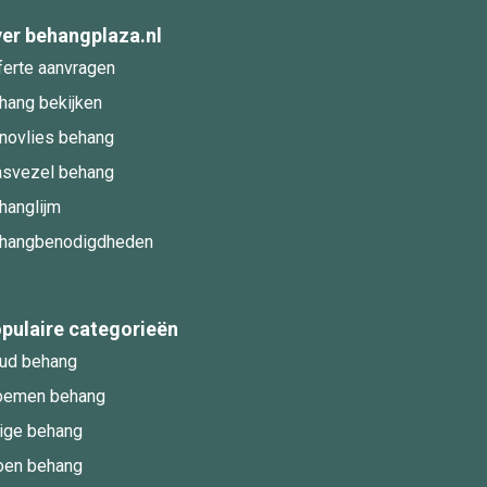
er behangplaza.nl
ferte aanvragen
hang bekijken
novlies behang
asvezel behang
hanglijm
hangbenodigdheden
pulaire categorieën
ud behang
oemen behang
ige behang
oen behang