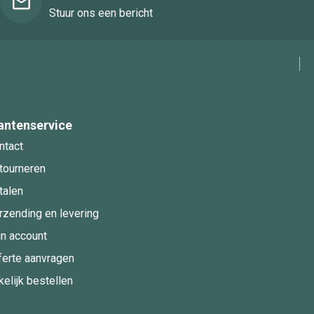
Stuur ons een bericht
antenservice
ntact
tourneren
talen
rzending en levering
jn account
ferte aanvragen
kelijk bestellen