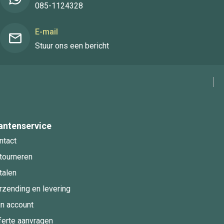
085-1124328
E-mail
Stuur ons een bericht
antenservice
ntact
tourneren
talen
rzending en levering
jn account
ferte aanvragen