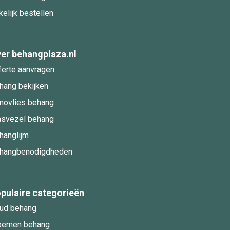
kelijk bestellen
er behangplaza.nl
ferte aanvragen
hang bekijken
novlies behang
asvezel behang
hanglijm
hangbenodigdheden
pulaire categorieën
ud behang
oemen behang