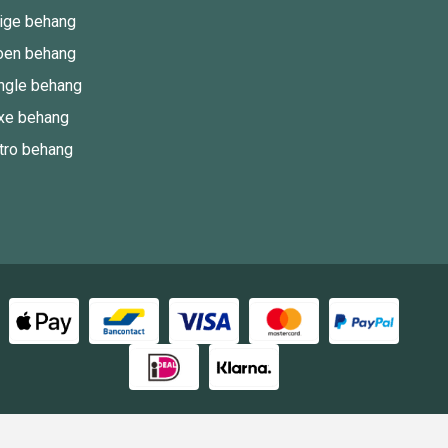
ige behang
oen behang
ngle behang
xe behang
tro behang