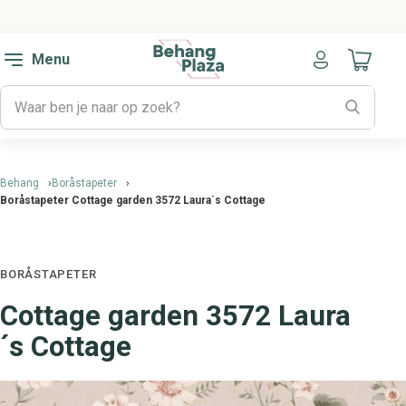
Menu
Naar mijn
Behang
Boråstapeter
Boråstapeter Cottage garden 3572 Laura´s Cottage
BORÅSTAPETER
Cottage garden 3572 Laura
´s Cottage