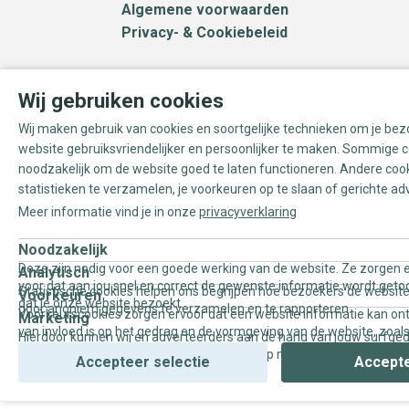
Algemene voorwaarden
Privacy- & Cookiebeleid
Wij gebruiken cookies
Wij maken gebruik van cookies en soortgelijke technieken om je be
website gebruiksvriendelijker en persoonlijker te maken. Sommige c
noodzakelijk om de website goed te laten functioneren. Andere coo
statistieken te verzamelen, je voorkeuren op te slaan of gerichte ad
Meer informatie vind je in onze
privacyverklaring
Noodzakelijk
Deze zijn nodig voor een goede werking van de website. Ze zorgen e
Analytisch
voor dat aan jou snel en correct de gewenste informatie wordt geto
Statistische cookies helpen ons begrijpen hoe bezoekers de website
Voorkeuren
dat je onze website bezoekt.
door anoniem gegevens te verzamelen en te rapporteren.
Voorkeurscookies zorgen ervoor dat een website informatie kan on
Marketing
van invloed is op het gedrag en de vormgeving van de website, zoals
Hierdoor kunnen wij en adverteerders aan de hand van jouw surfge
uw voorkeur of de regio waar u woont.
gepersonaliseerde online advertenties en op maat gemaakte conten
Accepteer selectie
Accepte