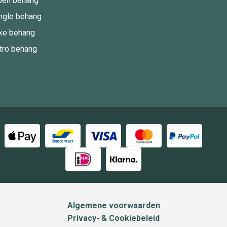
oen behang
ngle behang
xe behang
tro behang
Algemene voorwaarden
Privacy- & Cookiebeleid