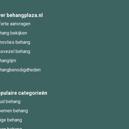
er behangplaza.nl
ferte aanvragen
hang bekijken
novlies behang
asvezel behang
hanglijm
hangbenodigdheden
pulaire categorieën
ud behang
oemen behang
ige behang