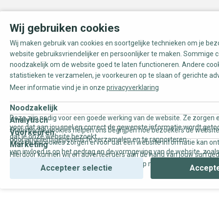
Wij gebruiken cookies
Wij maken gebruik van cookies en soortgelijke technieken om je be
website gebruiksvriendelijker en persoonlijker te maken. Sommige c
noodzakelijk om de website goed te laten functioneren. Andere coo
statistieken te verzamelen, je voorkeuren op te slaan of gerichte ad
Meer informatie vind je in onze
privacyverklaring
Noodzakelijk
Deze zijn nodig voor een goede werking van de website. Ze zorgen e
Analytisch
voor dat aan jou snel en correct de gewenste informatie wordt geto
Statistische cookies helpen ons begrijpen hoe bezoekers de website
Voorkeuren
dat je onze website bezoekt.
door anoniem gegevens te verzamelen en te rapporteren.
Voorkeurscookies zorgen ervoor dat een website informatie kan on
Marketing
van invloed is op het gedrag en de vormgeving van de website, zoals
Hierdoor kunnen wij en adverteerders aan de hand van jouw surfge
uw voorkeur of de regio waar u woont.
gepersonaliseerde online advertenties en op maat gemaakte conten
Accepteer selectie
Accepte