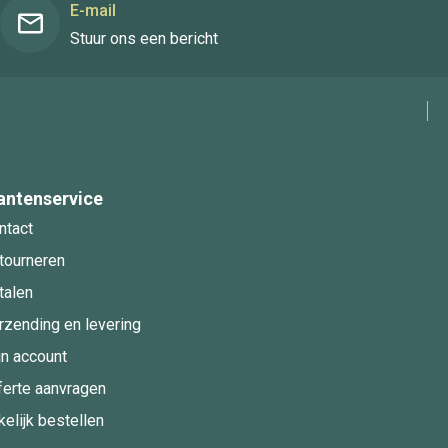
E-mail
Stuur ons een bericht
antenservice
ntact
tourneren
talen
rzending en levering
jn account
ferte aanvragen
kelijk bestellen