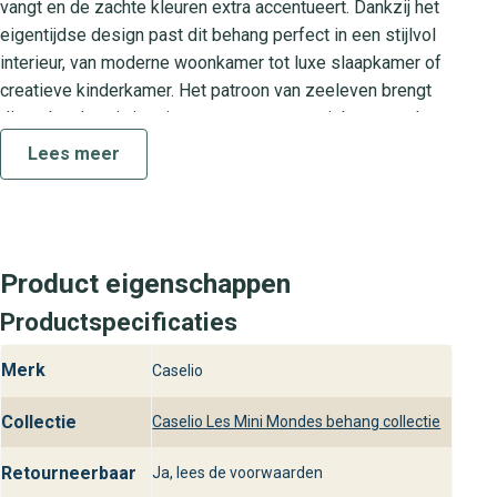
vangt en de zachte kleuren extra accentueert. Dankzij het
eigentijdse design past dit behang perfect in een stijlvol
interieur, van moderne woonkamer tot luxe slaapkamer of
creatieve kinderkamer. Het patroon van zeeleven brengt
direct karakter in je ruimte en vormt een uniek eyecatcher
waar elke gast over zal praten.
Lees meer
Collectie Les Mini Mondes:
Fantasierijk en uniek
Les Fonds Marins is onderdeel van de Les Mini Mondes
Product eigenschappen
collectie, waarin elk behangontwerp is geïnspireerd op
Productspecificaties
betoverende miniatuurlandschappen. Deze collectie biedt
wandbekleding in uiteenlopende thema’s, stuk voor stuk
Merk
Caselio
met een verfijnde uitstraling en hoogwaardige kwaliteit. Zo
creëer jij een origineel interieur dat zowel speels als
Collectie
Caselio Les Mini Mondes behang collectie
luxueus oogt.
Retourneerbaar
Ja, lees de voorwaarden
Praktische kenmerken van Les