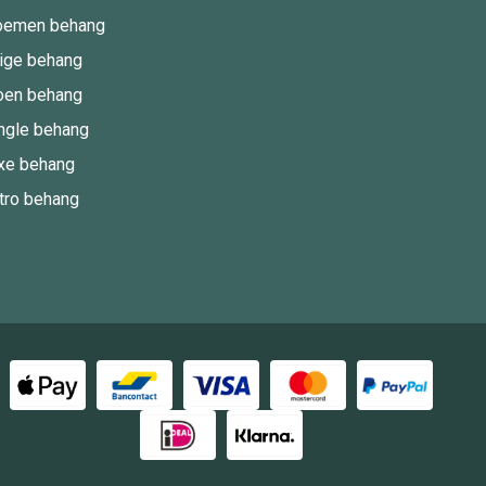
oemen behang
ige behang
oen behang
ngle behang
xe behang
tro behang