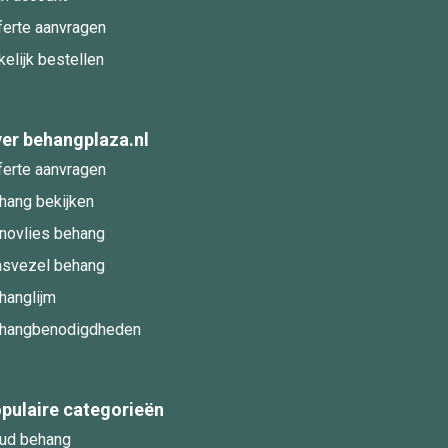
ferte aanvragen
kelijk bestellen
er behangplaza.nl
ferte aanvragen
hang bekijken
novlies behang
asvezel behang
hanglijm
hangbenodigdheden
pulaire categorieën
ud behang