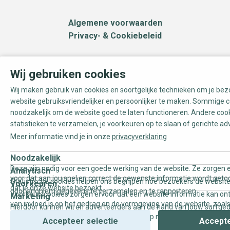
Algemene voorwaarden
Privacy- & Cookiebeleid
Wij gebruiken cookies
Wij maken gebruik van cookies en soortgelijke technieken om je be
website gebruiksvriendelijker en persoonlijker te maken. Sommige c
noodzakelijk om de website goed te laten functioneren. Andere coo
statistieken te verzamelen, je voorkeuren op te slaan of gerichte ad
Meer informatie vind je in onze
privacyverklaring
Noodzakelijk
Deze zijn nodig voor een goede werking van de website. Ze zorgen e
Analytisch
voor dat aan jou snel en correct de gewenste informatie wordt geto
Statistische cookies helpen ons begrijpen hoe bezoekers de website
Voorkeuren
dat je onze website bezoekt.
door anoniem gegevens te verzamelen en te rapporteren.
Voorkeurscookies zorgen ervoor dat een website informatie kan on
Marketing
van invloed is op het gedrag en de vormgeving van de website, zoals
Hierdoor kunnen wij en adverteerders aan de hand van jouw surfge
uw voorkeur of de regio waar u woont.
gepersonaliseerde online advertenties en op maat gemaakte conten
Accepteer selectie
Accepte