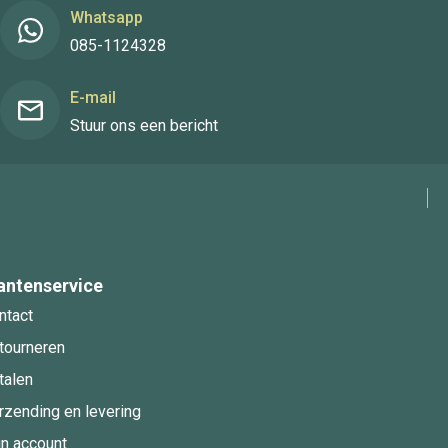
Whatsapp
085-1124328
E-mail
Stuur ons een bericht
antenservice
ntact
tourneren
talen
rzending en levering
jn account