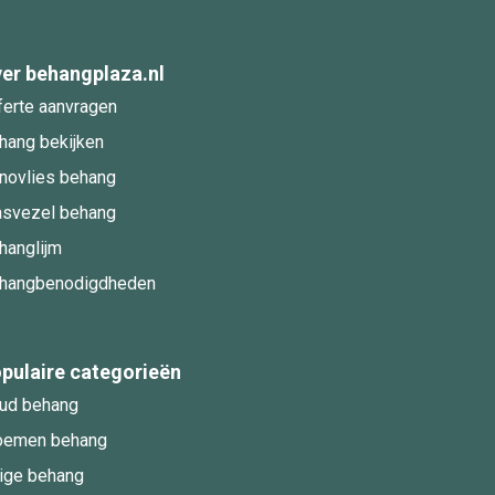
er behangplaza.nl
ferte aanvragen
hang bekijken
novlies behang
asvezel behang
hanglijm
hangbenodigdheden
pulaire categorieën
ud behang
oemen behang
ige behang