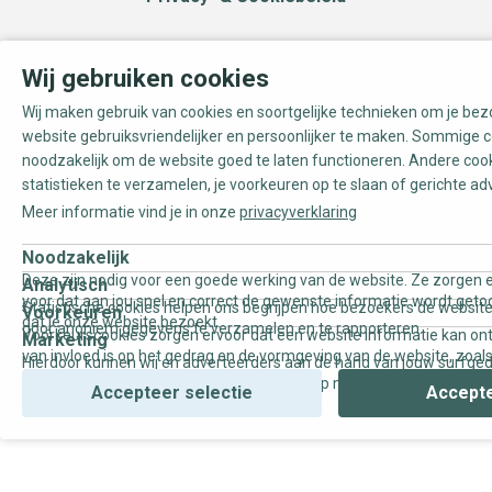
Wij gebruiken cookies
Wij maken gebruik van cookies en soortgelijke technieken om je be
website gebruiksvriendelijker en persoonlijker te maken. Sommige c
noodzakelijk om de website goed te laten functioneren. Andere coo
statistieken te verzamelen, je voorkeuren op te slaan of gerichte ad
Meer informatie vind je in onze
privacyverklaring
Noodzakelijk
Deze zijn nodig voor een goede werking van de website. Ze zorgen e
Analytisch
voor dat aan jou snel en correct de gewenste informatie wordt geto
Statistische cookies helpen ons begrijpen hoe bezoekers de website
Voorkeuren
dat je onze website bezoekt.
door anoniem gegevens te verzamelen en te rapporteren.
Voorkeurscookies zorgen ervoor dat een website informatie kan on
Marketing
van invloed is op het gedrag en de vormgeving van de website, zoals
Hierdoor kunnen wij en adverteerders aan de hand van jouw surfge
uw voorkeur of de regio waar u woont.
gepersonaliseerde online advertenties en op maat gemaakte conten
Accepteer selectie
Accepte