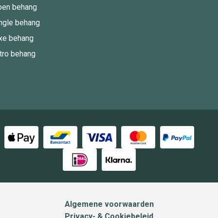
oen behang
ngle behang
xe behang
tro behang
Algemene voorwaarden
Privacy- & Cookiebeleid