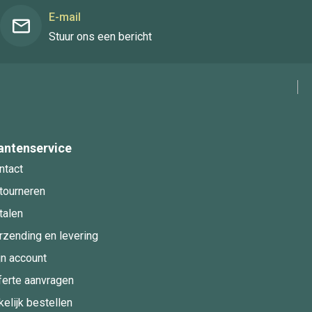
E-mail
Stuur ons een bericht
antenservice
ntact
tourneren
talen
rzending en levering
jn account
ferte aanvragen
kelijk bestellen