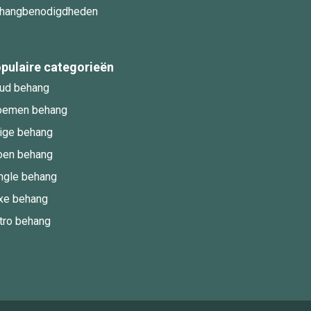
hangbenodigdheden
pulaire categorieën
ud behang
oemen behang
ige behang
oen behang
ngle behang
xe behang
tro behang