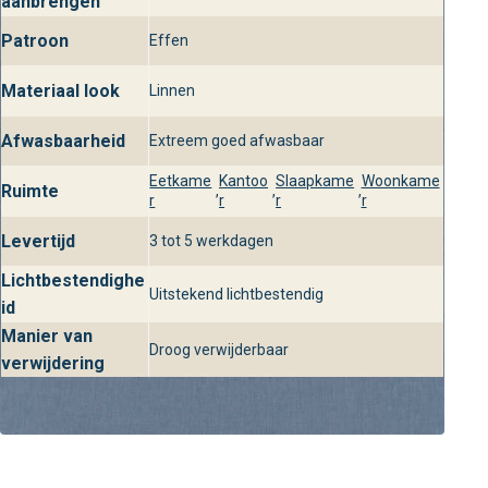
aanbrengen
Patroon
Behangplaza: Jouw partner in
Effen
stijlvol interieur
Materiaal look
Linnen
Bij behangplaza vind je altijd het meest uitgebreide
assortiment wandbekleding, inclusief het prachtige Linen
Afwasbaarheid
Extreem goed afwasbaar
Uni behang uit de Only Blue collectie. Bezoek onze
Eetkame
Kantoo
Slaapkame
Woonkame
Ruimte
,
,
,
winkels om het behang in het echt te ervaren en ontvang
r
r
r
r
persoonlijk advies van onze specialisten. Zo creëer jij
Levertijd
3 tot 5 werkdagen
gegarandeerd een design interieur dat bij je past.
Lichtbestendighe
Uitstekend lichtbestendig
id
Manier van
Droog verwijderbaar
verwijdering