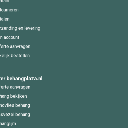
ntact
tourneren
talen
rzending en levering
jn account
ferte aanvragen
kelijk bestellen
er behangplaza.nl
ferte aanvragen
hang bekijken
novlies behang
asvezel behang
hanglijm