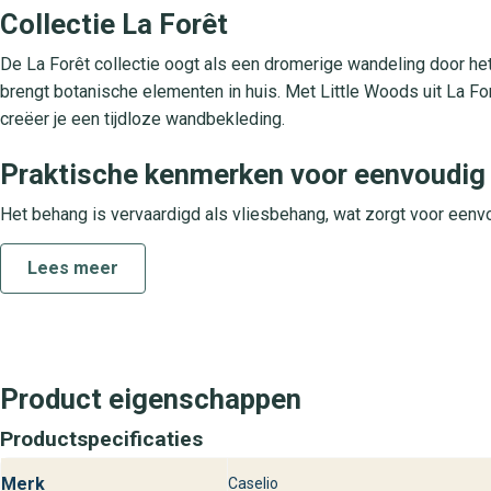
Collectie La Forêt
De La Forêt collectie oogt als een dromerige wandeling door het
brengt botanische elementen in huis. Met Little Woods uit La For
creëer je een tijdloze wandbekleding.
Praktische kenmerken voor eenvoudig 
Het behang is vervaardigd als vliesbehang, wat zorgt voor eenv
met lijm en daarna het behangstrips tegen de muur te plaatsen. 
Lees meer
schoongemaakt worden. Dankzij de goede lichtbestendigheid blijve
Woods is uitstekend geschikt voor elke woonruimte zoals woon-
duurzame luxe wandbekleding.
Behangplaza winkels en jouw nieuwe L
Product eigenschappen
Bij behangplaza vind je altijd de nieuwste dessins zoals Little 
Productspecificaties
winkels en laat je inspireren door de uitgebreide keuze in beha
maken van de perfecte keuze voor jouw stijlvolle en luxe wandb
Merk
Caselio