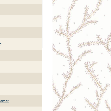
g
kamer