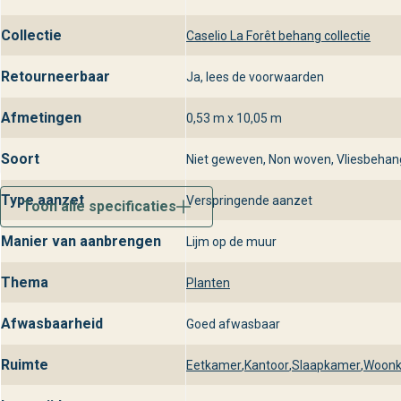
Collectie
Caselio La Forêt behang collectie
Retourneerbaar
Ja, lees de voorwaarden
Afmetingen
0,53 m x 10,05 m
Soort
Niet geweven, Non woven, Vliesbehan
Type aanzet
Verspringende aanzet
Toon alle specificaties
Manier van aanbrengen
Lijm op de muur
Thema
Planten
Afwasbaarheid
Goed afwasbaar
Ruimte
Eetkamer
,
Kantoor
,
Slaapkamer
,
Woon