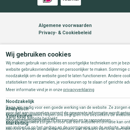
Algemene voorwaarden
Privacy- & Cookiebeleid
Wij gebruiken cookies
Wij maken gebruik van cookies en soortgelijke technieken om je be
website gebruiksvriendelijker en persoonlijker te maken. Sommige c
noodzakelijk om de website goed te laten functioneren. Andere coo
statistieken te verzamelen, je voorkeuren op te slaan of gerichte ad
Meer informatie vind je in onze
privacyverklaring
Noodzakelijk
Deze zijn nodig voor een goede werking van de website. Ze zorgen e
Analytisch
voor dat aan jou snel en correct de gewenste informatie wordt geto
Statistische cookies helpen ons begrijpen hoe bezoekers de website
Voorkeuren
dat je onze website bezoekt.
door anoniem gegevens te verzamelen en te rapporteren.
Voorkeurscookies zorgen ervoor dat een website informatie kan on
Marketing
van invloed is op het gedrag en de vormgeving van de website, zoals
Hierdoor kunnen wij en adverteerders aan de hand van jouw surfge