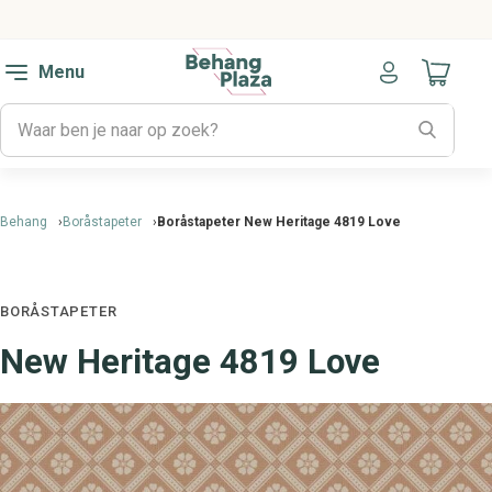
Menu
Naar mijn
Behang
Boråstapeter
Boråstapeter New Heritage 4819 Love
BORÅSTAPETER
New Heritage 4819 Love