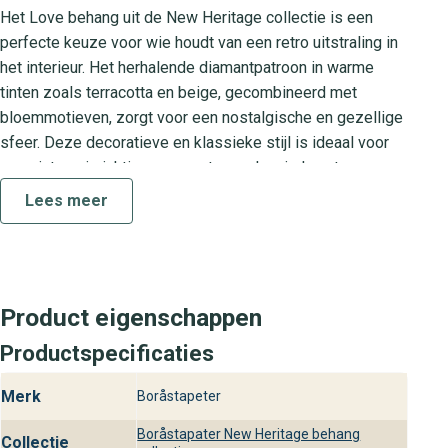
Het Love behang uit de New Heritage collectie is een
perfecte keuze voor wie houdt van een retro uitstraling in
het interieur. Het herhalende diamantpatroon in warme
tinten zoals terracotta en beige, gecombineerd met
bloemmotieven, zorgt voor een nostalgische en gezellige
sfeer. Deze decoratieve en klassieke stijl is ideaal voor
een vintage inrichting en voegt een vleugje luxe toe aan
elke ruimte.
Lees meer
De New Heritage collectie
De New Heritage collectie staat bekend om zijn unieke
retro designs en hoogwaardige afwerking. Elk behang in
Product eigenschappen
deze collectie is ontworpen om een tijdloze charme en
elegantie aan jouw interieur toe te voegen. Met een focus
Productspecificaties
op kwaliteit en stijl, biedt de New Heritage collectie een
Merk
breed scala aan opties voor elke smaak en voorkeur.
Boråstapeter
Boråstapater New Heritage behang
Praktische kenmerken van het Love
Collectie