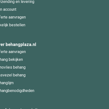
rzending en levering
jn account
ferte aanvragen
kelijk bestellen
er behangplaza.nl
ferte aanvragen
hang bekijken
novlies behang
asvezel behang
hanglijm
hangbenodigdheden