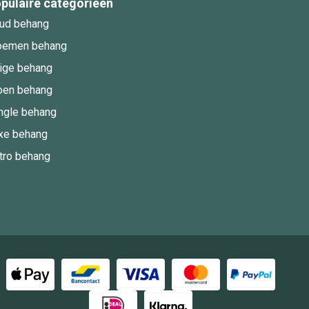
pulaire categorieën
ud behang
oemen behang
ige behang
oen behang
ngle behang
xe behang
tro behang