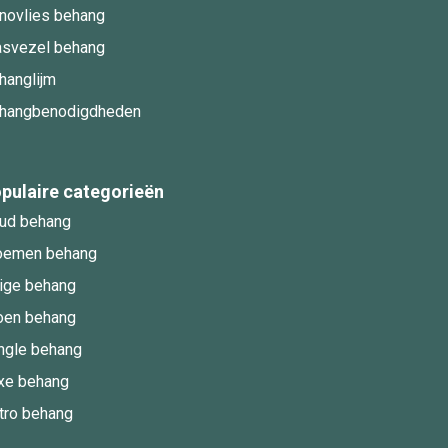
novlies behang
asvezel behang
hanglijm
hangbenodigdheden
pulaire categorieën
ud behang
oemen behang
ige behang
oen behang
ngle behang
xe behang
tro behang