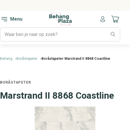
Menu
Naar mijn
Behang
Boråstapeter
Boråstapeter Marstrand II 8868 Coastline
BORÅSTAPETER
Marstrand II 8868 Coastline