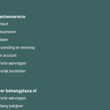
antenservice
ntact
tourneren
talen
rzending en levering
jn account
ferte aanvragen
kelijk bestellen
er behangplaza.nl
ferte aanvragen
hang bekijken