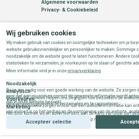
Algemene voorwaarden
Privacy- & Cookiebeleid
Wij gebruiken cookies
Wij maken gebruik van cookies en soortgelijke technieken om je be
website gebruiksvriendelijker en persoonlijker te maken. Sommige c
noodzakelijk om de website goed te laten functioneren. Andere coo
statistieken te verzamelen, je voorkeuren op te slaan of gerichte ad
Meer informatie vind je in onze
privacyverklaring
Noodzakelijk
Deze zijn nodig voor een goede werking van de website. Ze zorgen e
Analytisch
voor dat aan jou snel en correct de gewenste informatie wordt geto
Statistische cookies helpen ons begrijpen hoe bezoekers de website
Voorkeuren
dat je onze website bezoekt.
door anoniem gegevens te verzamelen en te rapporteren.
Voorkeurscookies zorgen ervoor dat een website informatie kan on
Marketing
van invloed is op het gedrag en de vormgeving van de website, zoals
Hierdoor kunnen wij en adverteerders aan de hand van jouw surfge
uw voorkeur of de regio waar u woont.
gepersonaliseerde online advertenties en op maat gemaakte conten
Accepteer selectie
Accepte