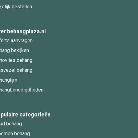
kelijk bestellen
er behangplaza.nl
ferte aanvragen
hang bekijken
novlies behang
asvezel behang
hanglijm
hangbenodigdheden
pulaire categorieën
ud behang
oemen behang