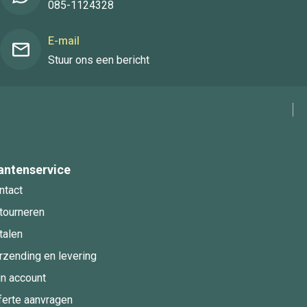
085-1124328
E-mail
Stuur ons een bericht
antenservice
ntact
tourneren
talen
rzending en levering
jn account
ferte aanvragen