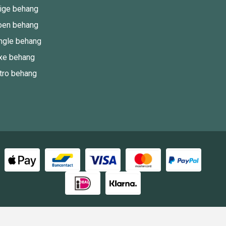
ige behang
oen behang
ngle behang
xe behang
tro behang