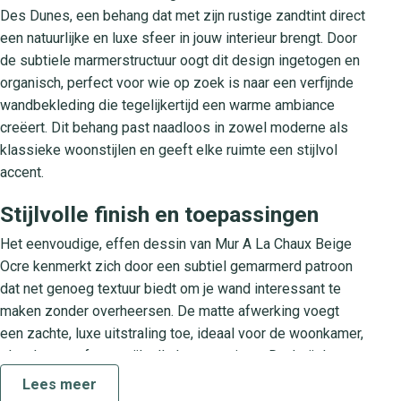
Des Dunes, een behang dat met zijn rustige zandtint direct
een natuurlijke en luxe sfeer in jouw interieur brengt. Door
de subtiele marmerstructuur oogt dit design ingetogen en
organisch, perfect voor wie op zoek is naar een verfijnde
wandbekleding die tegelijkertijd een warme ambiance
creëert. Dit behang past naadloos in zowel moderne als
klassieke woonstijlen en geeft elke ruimte een stijlvol
accent.
Stijlvolle finish en toepassingen
Het eenvoudige, effen dessin van Mur A La Chaux Beige
Ocre kenmerkt zich door een subtiel gemarmerd patroon
dat net genoeg textuur biedt om je wand interessant te
maken zonder overheersen. De matte afwerking voegt
een zachte, luxe uitstraling toe, ideaal voor de woonkamer,
slaapkamer of een stijlvolle kantoorruimte. Dankzij de
natuurlijke zandkleur combineer je dit behang moeiteloos
Lees meer
met houttinten, gebroken wit en zachte pastels, waardoor