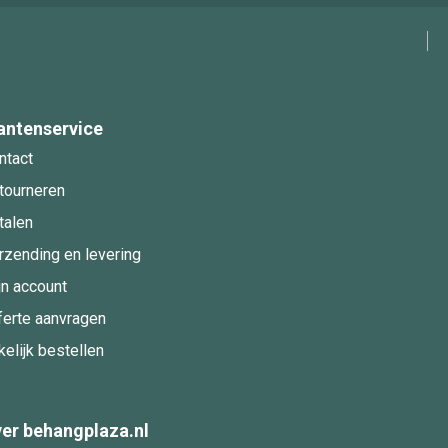
antenservice
ntact
tourneren
talen
rzending en levering
jn account
ferte aanvragen
kelijk bestellen
er behangplaza.nl