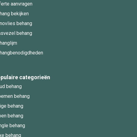
ferte aanvragen
hang bekijken
novlies behang
asvezel behang
hanglijm
hangbenodigdheden
pulaire categorieën
ud behang
oemen behang
ige behang
oen behang
ngle behang
xe behang