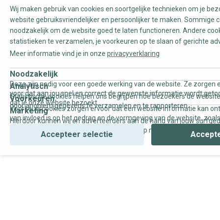
Wij maken gebruik van cookies en soortgelijke technieken om je be
website gebruiksvriendelijker en persoonlijker te maken. Sommige c
noodzakelijk om de website goed te laten functioneren. Andere coo
statistieken te verzamelen, je voorkeuren op te slaan of gerichte ad
Meer informatie vind je in onze
privacyverklaring
Noodzakelijk
Deze zijn nodig voor een goede werking van de website. Ze zorgen e
Analytisch
voor dat aan jou snel en correct de gewenste informatie wordt geto
Statistische cookies helpen ons begrijpen hoe bezoekers de website
Voorkeuren
dat je onze website bezoekt.
door anoniem gegevens te verzamelen en te rapporteren.
Voorkeurscookies zorgen ervoor dat een website informatie kan on
Marketing
van invloed is op het gedrag en de vormgeving van de website, zoals
Hierdoor kunnen wij en adverteerders aan de hand van jouw surfge
uw voorkeur of de regio waar u woont.
gepersonaliseerde online advertenties en op maat gemaakte conten
Accepteer selectie
Accepte