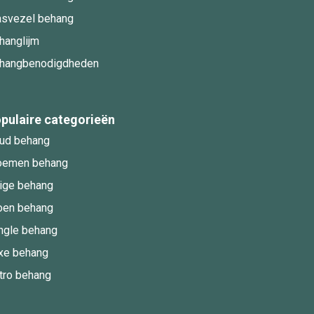
asvezel behang
hanglijm
hangbenodigdheden
pulaire categorieën
ud behang
oemen behang
ige behang
oen behang
ngle behang
xe behang
tro behang