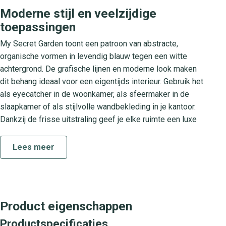
Moderne stijl en veelzijdige
toepassingen
My Secret Garden toont een patroon van abstracte,
organische vormen in levendig blauw tegen een witte
achtergrond. De grafische lijnen en moderne look maken
dit behang ideaal voor een eigentijds interieur. Gebruik het
als eyecatcher in de woonkamer, als sfeermaker in de
slaapkamer of als stijlvolle wandbekleding in je kantoor.
Dankzij de frisse uitstraling geef je elke ruimte een luxe
en designgerichte finishing touch.
Lees meer
Over de Swedish Designers
collectie
De Swedish Designers collectie staat bekend om zijn
verfijnde designs en hoogwaardige kwaliteit. Elk behang
Product eigenschappen
uit deze serie is zorgvuldig ontwikkeld door
Productspecificaties
toonaangevende scandinavische ontwerpers en biedt een