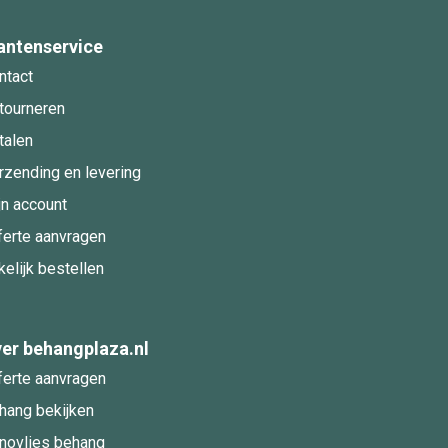
antenservice
ntact
tourneren
talen
rzending en levering
jn account
ferte aanvragen
kelijk bestellen
er behangplaza.nl
ferte aanvragen
hang bekijken
novlies behang