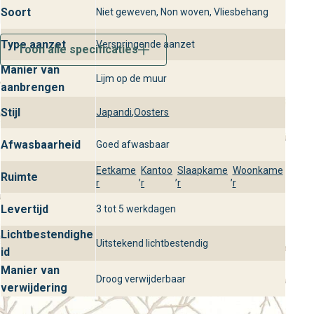
Soort
Niet geweven, Non woven, Vliesbehang
Bezoek behangplaza voor Mythe van
Voyage Onirique
Type aanzet
Verspringende aanzet
Toon alle specificaties
Kom langs in onze winkels en ontdek behang Mythe uit de
Manier van
Lijm op de muur
Voyage Onirique collectie voor jouw interieur. Onze
aanbrengen
adviseurs helpen je graag bij het kiezen van de juiste
Stijl
Japandi
,
Oosters
wandbekleding en geven stylingtips om jouw ruimte
stijlvol en luxe te maken. Vraag direct samples aan en
Afwasbaarheid
Goed afwasbaar
ervaar zelf de kwaliteit en veelzijdigheid van dit design
Eetkame
Kantoo
Slaapkame
Woonkame
behang.
Ruimte
,
,
,
r
r
r
r
Levertijd
3 tot 5 werkdagen
Lichtbestendighe
Uitstekend lichtbestendig
id
Manier van
Droog verwijderbaar
verwijdering