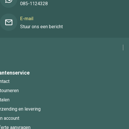
085-1124328
E-mail
Stuur ons een bericht
antenservice
ntact
tourneren
talen
rzending en levering
jn account
ferte aanvragen