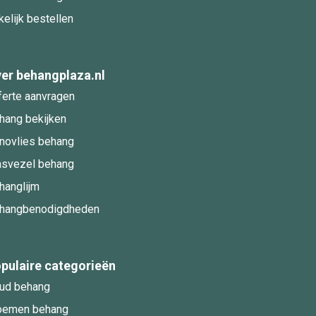
kelijk bestellen
er behangplaza.nl
ferte aanvragen
hang bekijken
novlies behang
asvezel behang
hanglijm
hangbenodigdheden
pulaire categorieën
ud behang
oemen behang