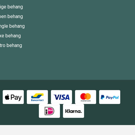
ige behang
oen behang
ngle behang
xe behang
tro behang