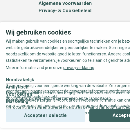
Algemene voorwaarden
Privacy- & Cookiebeleid
Wij gebruiken cookies
Wij maken gebruik van cookies en soortgelijke technieken om je be
website gebruiksvriendelijker en persoonlijker te maken. Sommige c
noodzakelijk om de website goed te laten functioneren. Andere coo
statistieken te verzamelen, je voorkeuren op te slaan of gerichte ad
Meer informatie vind je in onze
privacyverklaring
Noodzakelijk
Deze zijn nodig voor een goede werking van de website. Ze zorgen e
Analytisch
voor dat aan jou snel en correct de gewenste informatie wordt geto
Statistische cookies helpen ons begrijpen hoe bezoekers de website
Voorkeuren
dat je onze website bezoekt.
door anoniem gegevens te verzamelen en te rapporteren.
Voorkeurscookies zorgen ervoor dat een website informatie kan on
Marketing
van invloed is op het gedrag en de vormgeving van de website, zoals
Hierdoor kunnen wij en adverteerders aan de hand van jouw surfge
uw voorkeur of de regio waar u woont.
gepersonaliseerde online advertenties en op maat gemaakte conten
Accepteer selectie
Accepte