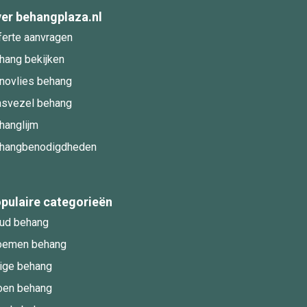
er behangplaza.nl
ferte aanvragen
hang bekijken
novlies behang
asvezel behang
hanglijm
hangbenodigdheden
pulaire categorieën
ud behang
oemen behang
ige behang
oen behang