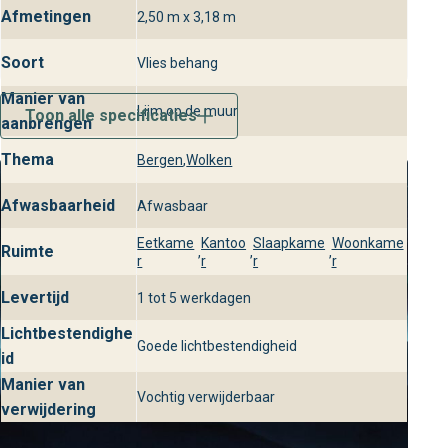
Afmetingen
2,50 m x 3,18 m
Soort
Vlies behang
Manier van
Lijm op de muur
Toon alle specificaties
aanbrengen
Thema
Bergen
,
Wolken
Afwasbaarheid
Afwasbaar
Eetkame
Kantoo
Slaapkame
Woonkame
Ruimte
,
,
,
r
r
r
r
Levertijd
1 tot 5 werkdagen
Lichtbestendighe
Goede lichtbestendigheid
id
Manier van
Vochtig verwijderbaar
verwijdering