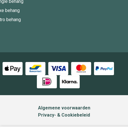
ngle behang
xe behang
tro behang
Algemene voorwaarden
Privacy- & Cookiebeleid