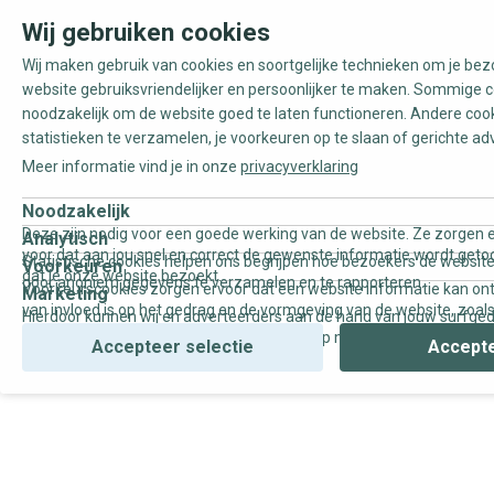
Wij gebruiken cookies
Wij maken gebruik van cookies en soortgelijke technieken om je be
website gebruiksvriendelijker en persoonlijker te maken. Sommige c
noodzakelijk om de website goed te laten functioneren. Andere coo
statistieken te verzamelen, je voorkeuren op te slaan of gerichte ad
Meer informatie vind je in onze
privacyverklaring
Noodzakelijk
Deze zijn nodig voor een goede werking van de website. Ze zorgen e
Analytisch
voor dat aan jou snel en correct de gewenste informatie wordt geto
Statistische cookies helpen ons begrijpen hoe bezoekers de website
Voorkeuren
dat je onze website bezoekt.
door anoniem gegevens te verzamelen en te rapporteren.
Voorkeurscookies zorgen ervoor dat een website informatie kan on
Marketing
van invloed is op het gedrag en de vormgeving van de website, zoals
Hierdoor kunnen wij en adverteerders aan de hand van jouw surfge
uw voorkeur of de regio waar u woont.
gepersonaliseerde online advertenties en op maat gemaakte conten
Accepteer selectie
Accepte