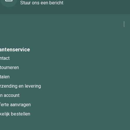
Stuur ons een bericht
antenservice
ntact
tourneren
talen
rzending en levering
jn account
ferte aanvragen
kelijk bestellen