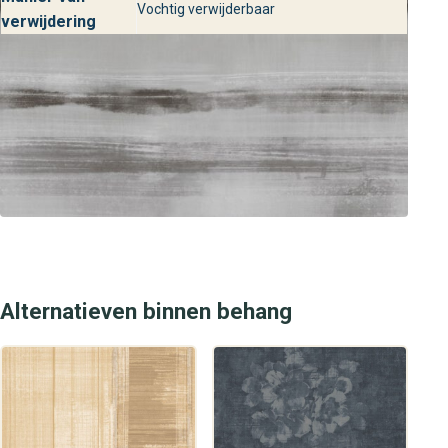
Vochtig verwijderbaar
Wil je het behang in het echt zien of advies op maat? Kom
verwijdering
langs in een van onze winkels en ontdek de volledige
collectie Atmosphere. Onze specialisten staan voor je
klaar om stalen te tonen, kleuradvies te geven en je te
helpen bij het kiezen van de perfecte wandbekleding. Zo
haal je met Noordwand Atmosphere G782-6 altijd een
stijlvol en design behang in huis.
Alternatieven binnen behang