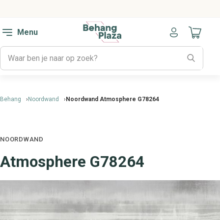
Menu
Naar mijn
Behang
Noordwand
Noordwand Atmosphere G78264
NOORDWAND
Atmosphere G78264