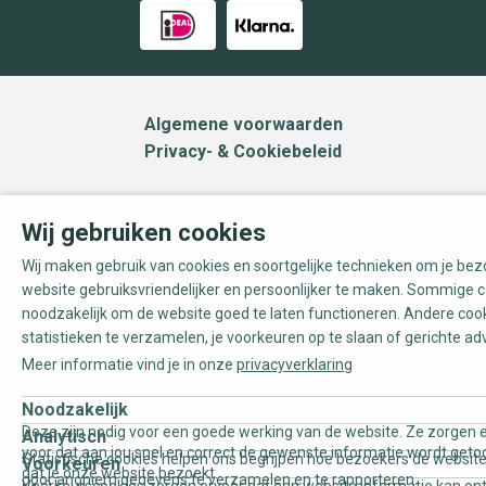
Algemene voorwaarden
Privacy- & Cookiebeleid
Wij gebruiken cookies
Wij maken gebruik van cookies en soortgelijke technieken om je be
website gebruiksvriendelijker en persoonlijker te maken. Sommige c
noodzakelijk om de website goed te laten functioneren. Andere coo
statistieken te verzamelen, je voorkeuren op te slaan of gerichte ad
Meer informatie vind je in onze
privacyverklaring
Noodzakelijk
Deze zijn nodig voor een goede werking van de website. Ze zorgen e
Analytisch
voor dat aan jou snel en correct de gewenste informatie wordt geto
Statistische cookies helpen ons begrijpen hoe bezoekers de website
Voorkeuren
dat je onze website bezoekt.
door anoniem gegevens te verzamelen en te rapporteren.
Voorkeurscookies zorgen ervoor dat een website informatie kan on