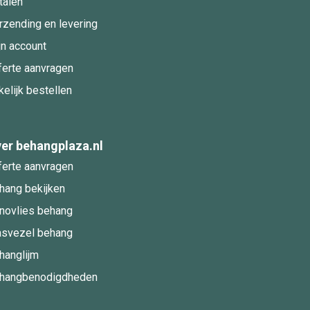
talen
rzending en levering
jn account
ferte aanvragen
kelijk bestellen
er behangplaza.nl
ferte aanvragen
hang bekijken
novlies behang
asvezel behang
hanglijm
hangbenodigdheden