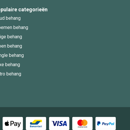
pulaire categorieën
ud behang
oemen behang
ige behang
oen behang
ngle behang
xe behang
tro behang