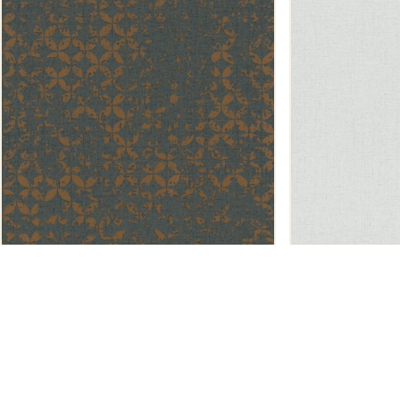
Noordwand
Noordwand
City Romance 35119
City Romance 3
47,50
47,50