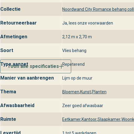
Collectie
Noordwand City Romance behang coll
Retourneerbaar
Ja, lees onze voorwaarden
Afmetingen
2,12 m x 2,70 m
Soort
Vlies behang
Type aanzet
Repeterend
Toon alle specificaties
Manier van aanbrengen
Lijm op de muur
Thema
Bloemen
,
Kunst
,
Planten
Afwasbaarheid
Zeer goed afwasbaar
Ruimte
Eetkamer
,
Kantoor
,
Slaapkamer
,
Woon
Levertijd
1 tot 5 werkdagen