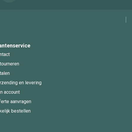
antenservice
ntact
tourneren
talen
rzending en levering
jn account
ferte aanvragen
kelijk bestellen