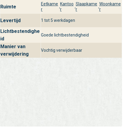
Eetkame
Kantoo
Slaapkame
Woonkame
Ruimte
,
,
,
r
r
r
r
Levertijd
1 tot 5 werkdagen
Lichtbestendighe
Goede lichtbestendigheid
id
Manier van
Vochtig verwijderbaar
verwijdering