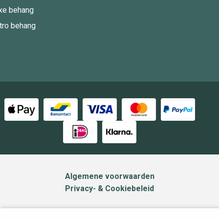
xe behang
tro behang
Algemene voorwaarden
Privacy- & Cookiebeleid