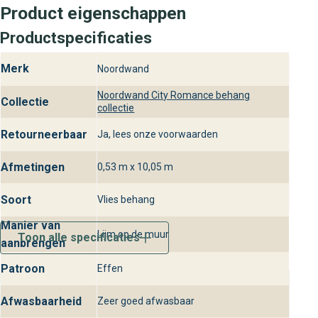
Product eigenschappen
Productspecificaties
Merk
Noordwand
Noordwand City Romance behang
Collectie
collectie
Retourneerbaar
Ja, lees onze voorwaarden
Afmetingen
0,53 m x 10,05 m
Soort
Vlies behang
Manier van
Lijm op de muur
Toon alle specificaties
aanbrengen
Patroon
Effen
Afwasbaarheid
Zeer goed afwasbaar