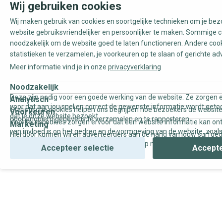
Wij gebruiken cookies
Wij maken gebruik van cookies en soortgelijke technieken om je be
website gebruiksvriendelijker en persoonlijker te maken. Sommige c
noodzakelijk om de website goed te laten functioneren. Andere coo
statistieken te verzamelen, je voorkeuren op te slaan of gerichte ad
Meer informatie vind je in onze
privacyverklaring
Noodzakelijk
Deze zijn nodig voor een goede werking van de website. Ze zorgen e
Analytisch
voor dat aan jou snel en correct de gewenste informatie wordt geto
Statistische cookies helpen ons begrijpen hoe bezoekers de website
Voorkeuren
dat je onze website bezoekt.
door anoniem gegevens te verzamelen en te rapporteren.
Voorkeurscookies zorgen ervoor dat een website informatie kan on
Marketing
van invloed is op het gedrag en de vormgeving van de website, zoals
Hierdoor kunnen wij en adverteerders aan de hand van jouw surfge
uw voorkeur of de regio waar u woont.
gepersonaliseerde online advertenties en op maat gemaakte conten
Accepteer selectie
Accepte