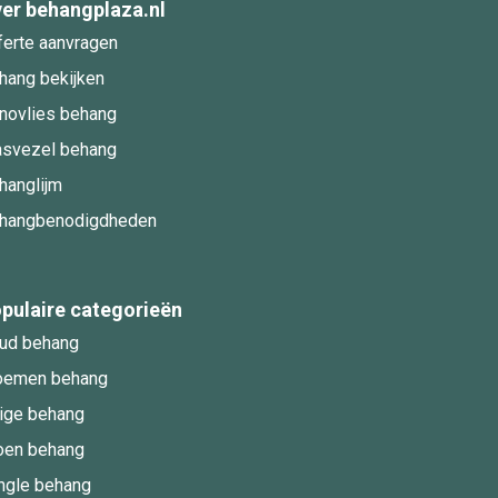
er behangplaza.nl
ferte aanvragen
hang bekijken
novlies behang
asvezel behang
hanglijm
hangbenodigdheden
pulaire categorieën
ud behang
oemen behang
ige behang
oen behang
ngle behang