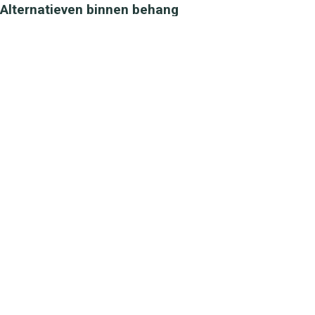
Alternatieven binnen behang
Noordwand
Elegance DWP0356-02
69,95