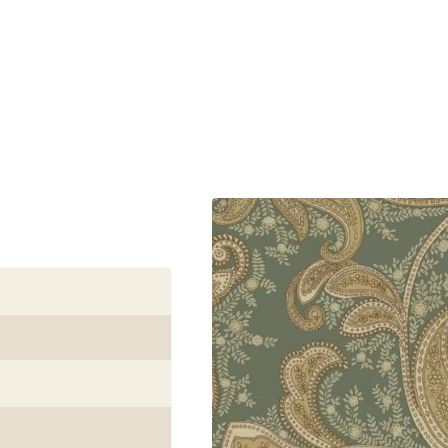
ijk. Je brengt het eenvoudig aan door de muur te beplakken in
rden. Het behang is afwasbaar, zodat je vlekken moeiteloos
 behoudt jouw wandbekleding langdurig zijn stralende look, zelfs
ij behangplaza in onze winkels. Onze gespecialiseerde
j de perfecte wandbekleding vindt voor jouw interieur.