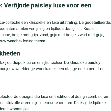
Verfijnde paisley luxe voor een
nce-collectie een klassieke en luxe uitstraling. De gedetailleerde,
inten stralen verfijning en tijdloos design uit. Kies uit
 taupe, beige met grijs, zand, grijs met beige, zwart met grijs,
t jouw wandbekleding thema.
jkheden
nkzij de diepe kleuren en rijke textuur. De klassieke paisley
 voor jouw weelderige woonkamer, een statige eetkamer of een
electeerde designs die luxe en traditioneel design combineren.
ijlvolle sfeer in je interieur te creëren. Dankzij de tijdloze
erne woonstijlen.