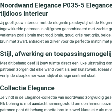
Noordwand Elegance P035-5 Elegance: 
tijdloos interieur
Jij geeft jouw interieur met de elegante paisleystijl uit de Elega
ingewikkelde patronen in olijfgroen gecombineerd met zachte goudt
varianten zoals bruin met rood, bruin, goud, grijs met grijs, beige,
bruin met zwart, antraciet en zilver voor de perfecte match me
Stijl, afwerking en toepassingsmogeli
Met dit behang geef jij jouw ruimte direct een luxe uitstraling da
patronen zorgen dat elke wand voelt als een kunstwerk. Ideaal
verfijnde slaapkamer waar stijlvol design centraal staat.
Collectie Elegance
Je vindt in de Elegance-collectie van noordwand zorgvuldig ges
Elk behang is met aandacht samengesteld om een harmonieuze en st
patronen past dit behang moeiteloos in zowel klassieke als mod