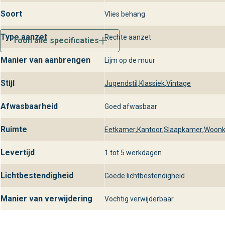
Soort
Vlies behang
Type aanzet
Rechte aanzet
Toon alle specificaties
Manier van aanbrengen
Lijm op de muur
Stijl
Jugendstil
,
Klassiek
,
Vintage
Afwasbaarheid
Goed afwasbaar
Ruimte
Eetkamer
,
Kantoor
,
Slaapkamer
,
Woon
Levertijd
1 tot 5 werkdagen
Lichtbestendigheid
Goede lichtbestendigheid
Manier van verwijdering
Vochtig verwijderbaar