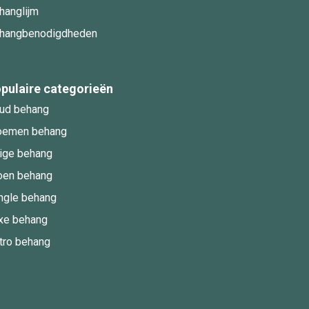
hanglijm
hangbenodigdheden
pulaire categorieën
ud behang
oemen behang
ige behang
oen behang
ngle behang
xe behang
tro behang