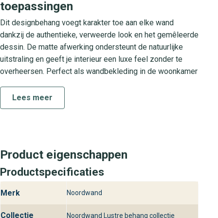
toepassingen
Dit designbehang voegt karakter toe aan elke wand
dankzij de authentieke, verweerde look en het gemêleerde
dessin. De matte afwerking ondersteunt de natuurlijke
uitstraling en geeft je interieur een luxe feel zonder te
overheersen. Perfect als wandbekleding in de woonkamer
voor een warme basis, in de slaapkamer voor een rustige
ambiance of in de hal voor een uitnodigend welkom. Ook
Lees meer
in horecagelegenheden en kantoorruimtes komt dit
behang tot zijn recht, dankzij de tijdloze stijl en het
verfijnde design.
De Lustre-collectie
Product eigenschappen
Productspecificaties
De Lustre-collectie staat voor verfijnde patroonbehang
met een sterke focus op natuurlijke texturen en elegante
Merk
Noordwand
neutralen. Elk dessin is zorgvuldig ontworpen om te
combineren met moderne en klassieke interieurs. Door de
Collectie
Noordwand Lustre behang collectie