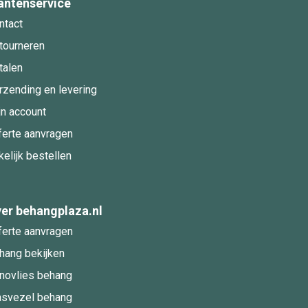
antenservice
ntact
tourneren
talen
rzending en levering
jn account
ferte aanvragen
kelijk bestellen
er behangplaza.nl
ferte aanvragen
hang bekijken
novlies behang
asvezel behang