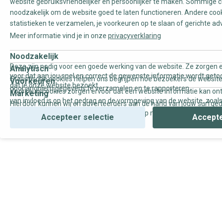
website gebruiksvriendelijker en persoonlijker te maken. Sommige c
noodzakelijk om de website goed te laten functioneren. Andere coo
statistieken te verzamelen, je voorkeuren op te slaan of gerichte ad
Meer informatie vind je in onze
privacyverklaring
Noodzakelijk
Deze zijn nodig voor een goede werking van de website. Ze zorgen e
Analytisch
voor dat aan jou snel en correct de gewenste informatie wordt geto
Statistische cookies helpen ons begrijpen hoe bezoekers de website
Voorkeuren
dat je onze website bezoekt.
door anoniem gegevens te verzamelen en te rapporteren.
Voorkeurscookies zorgen ervoor dat een website informatie kan on
Marketing
van invloed is op het gedrag en de vormgeving van de website, zoals
Hierdoor kunnen wij en adverteerders aan de hand van jouw surfge
uw voorkeur of de regio waar u woont.
gepersonaliseerde online advertenties en op maat gemaakte conten
Accepteer selectie
Accepte