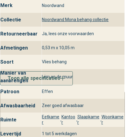
Merk
Noordwand
Collectie
Noordwand Mona behang collectie
Retourneerbaar
Ja, lees onze voorwaarden
Afmetingen
0,53 m x 10,05 m
Soort
Vlies behang
Manier van
Lijm op de muur
Toon alle specificaties
aanbrengen
Patroon
Effen
Afwasbaarheid
Zeer goed afwasbaar
Eetkame
Kantoo
Slaapkame
Woonkame
Ruimte
,
,
,
r
r
r
r
Levertijd
1 tot 5 werkdagen