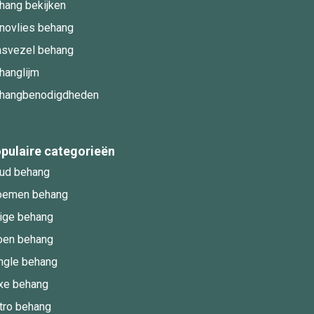
hang bekijken
novlies behang
asvezel behang
hanglijm
hangbenodigdheden
pulaire categorieën
ud behang
oemen behang
ige behang
oen behang
ngle behang
xe behang
tro behang