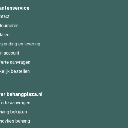
antenservice
ntact
tourneren
talen
rzending en levering
jn account
ferte aanvragen
kelijk bestellen
er behangplaza.nl
ferte aanvragen
hang bekijken
novlies behang