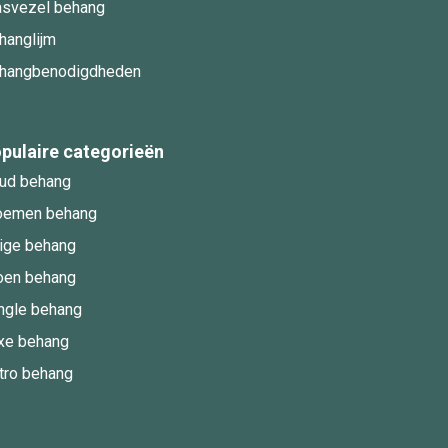
asvezel behang
hanglijm
hangbenodigdheden
pulaire categorieën
ud behang
oemen behang
ige behang
oen behang
ngle behang
xe behang
tro behang