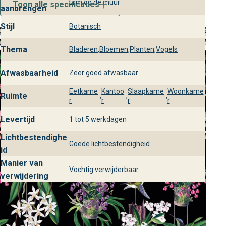
Lijm op de muur
Toon alle specificaties
aanbrengen
Stijl
Botanisch
Thema
Bladeren
,
Bloemen
,
Planten
,
Vogels
Afwasbaarheid
Zeer goed afwasbaar
Eetkame
Kantoo
Slaapkame
Woonkame
Ruimte
,
,
,
r
r
r
r
Levertijd
1 tot 5 werkdagen
Lichtbestendighe
Goede lichtbestendigheid
id
Manier van
Vochtig verwijderbaar
verwijdering