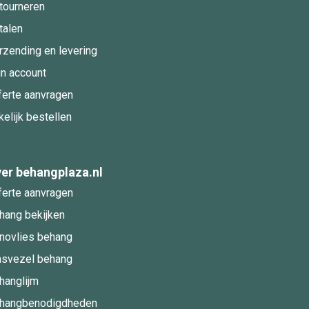
tourneren
talen
rzending en levering
jn account
ferte aanvragen
kelijk bestellen
er behangplaza.nl
ferte aanvragen
hang bekijken
novlies behang
asvezel behang
hanglijm
hangbenodigdheden