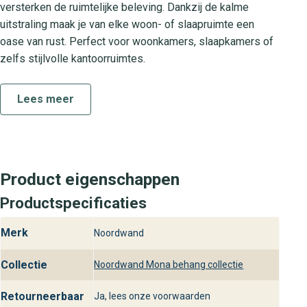
versterken de ruimtelijke beleving. Dankzij de kalme
uitstraling maak je van elke woon- of slaapruimte een
oase van rust. Perfect voor woonkamers, slaapkamers of
zelfs stijlvolle kantoorruimtes.
Collectie Mona
Lees meer
De Mona collectie staat voor tijdloos design en
hoogwaardige kwaliteit. Elk patroon uit de Mona reeks is
zorgvuldig ontwikkeld met oog voor detail en combineert
eenvoudig met diverse interieurstijlen. Of je nu kiest voor
Product eigenschappen
een rustige allover look of juist een accentmuur, in de
Mona collectie vind je steeds een behang dat jouw
Productspecificaties
interieur tot leven brengt.
Merk
Noordwand
Praktische kenmerken
Collectie
Noordwand Mona behang collectie
Noordwand Mona 824-7 is vervaardigd van duurzaam
vliesbehang waardoor het eenvoudig aan te brengen is
Retourneerbaar
Ja, lees onze voorwaarden
zonder uit te drogen of te krimpen. Je brengt het behang