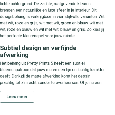
lichte achtergrond. De zachte, rustgevende kleuren
brengen een natuurlijke en luxe sfeer in je interieur. Dit
designbehang is verkrijgbaar in vier stijlvolle varianten: Wit
met wit, roze en grijs, wit met wit, groen en blauw, wit met
wit, roze en blauw en wit met wit, blauw en grijs. Zo kies jij
het perfecte kleurenspel voor jouw ruimte.
Subtiel design en verfijnde
afwerking
Het behang uit Pretty Prints 5 heeft een subtiel
bloemenpatroon dat jouw muren een fijn en luchtig karakter
geeft. Dankzij de matte afwerking komt het dessin
prachtig tot z’n recht zonder te overheersen. Of je nu een
rustige accentmuur in de woonkamer wilt creëren of je hal
een stijlvol tintje geeft, dit designbehang past in vrijwel
Lees meer
elk interieur. De natuurlijke uitstraling maakt het ideaal voor
zowel een modern als klassiek interieur waar luxe en rust
samenkomen.