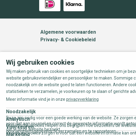
Algemene voorwaarden
Privacy- & Cookiebeleid
Wij gebruiken cookies
Wij maken gebruik van cookies en soortgelijke technieken om je be
website gebruiksvriendelijker en persoonlijker te maken. Sommige c
noodzakelijk om de website goed te laten functioneren. Andere coo
statistieken te verzamelen, je voorkeuren op te slaan of gerichte ad
Meer informatie vind je in onze
privacyverklaring
Noodzakelijk
Deze zijn nodig voor een goede werking van de website. Ze zorgen e
Analytisch
voor dat aan jou snel en correct de gewenste informatie wordt geto
Statistische cookies helpen ons begrijpen hoe bezoekers de website
Voorkeuren
dat je onze website bezoekt.
door anoniem gegevens te verzamelen en te rapporteren.
Voorkeurscookies zorgen ervoor dat een website informatie kan on
Marketing