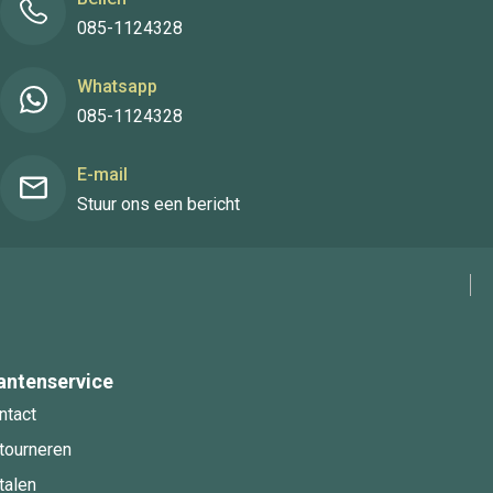
085-1124328
Whatsapp
085-1124328
E-mail
Stuur ons een bericht
antenservice
ntact
tourneren
talen