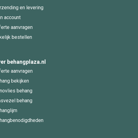
rzending en levering
jn account
ferte aanvragen
kelijk bestellen
er behangplaza.nl
ferte aanvragen
hang bekijken
novlies behang
asvezel behang
hanglijm
hangbenodigdheden