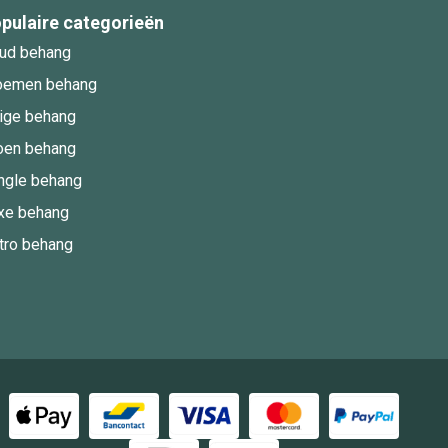
pulaire categorieën
ud behang
oemen behang
ige behang
oen behang
ngle behang
xe behang
tro behang