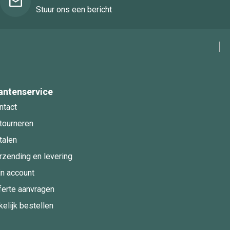
Stuur ons een bericht
antenservice
ntact
tourneren
talen
rzending en levering
jn account
ferte aanvragen
kelijk bestellen