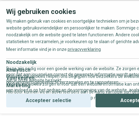
Wij gebruiken cookies
Wij maken gebruik van cookies en soortgelijke technieken om je be
website gebruiksvriendelijker en persoonlijker te maken. Sommige c
noodzakelijk om de website goed te laten functioneren. Andere coo
statistieken te verzamelen, je voorkeuren op te slaan of gerichte ad
Meer informatie vind je in onze
privacyverklaring
Noodzakelijk
Deze zijn nodig voor een goede werking van de website. Ze zorgen e
Analytisch
voor dat aan jou snel en correct de gewenste informatie wordt geto
Statistische cookies helpen ons begrijpen hoe bezoekers de website
Voorkeuren
dat je onze website bezoekt.
door anoniem gegevens te verzamelen en te rapporteren.
Voorkeurscookies zorgen ervoor dat een website informatie kan on
Marketing
van invloed is op het gedrag en de vormgeving van de website, zoals
Hierdoor kunnen wij en adverteerders aan de hand van jouw surfge
uw voorkeur of de regio waar u woont.
gepersonaliseerde online advertenties en op maat gemaakte conten
Accepteer selectie
Accepte