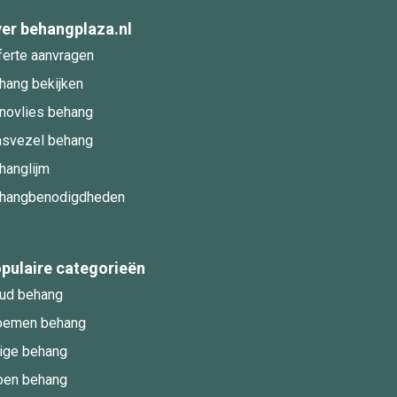
er behangplaza.nl
ferte aanvragen
hang bekijken
novlies behang
asvezel behang
hanglijm
hangbenodigdheden
pulaire categorieën
ud behang
oemen behang
ige behang
oen behang