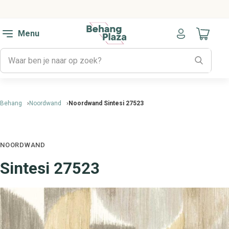
Menu
Naar mijn
Behang
Noordwand
Noordwand Sintesi 27523
NOORDWAND
Sintesi 27523