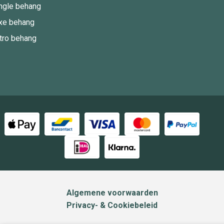
ngle behang
xe behang
tro behang
Algemene voorwaarden
Privacy- & Cookiebeleid