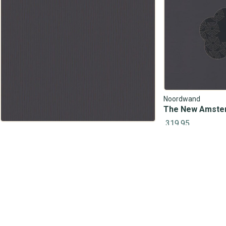
Noordwand
The New Amste
319,95
Noordwand
The New Amsterdam Book 76828
159,95