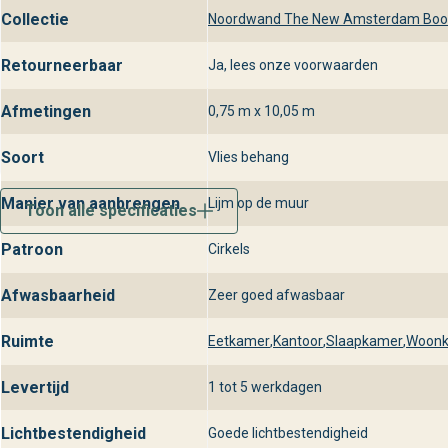
Collectie
Noordwand The New Amsterdam Book 
Retourneerbaar
Ja, lees onze voorwaarden
Afmetingen
0,75 m x 10,05 m
Soort
Vlies behang
Manier van aanbrengen
Lijm op de muur
Toon alle specificaties
Patroon
Cirkels
Afwasbaarheid
Zeer goed afwasbaar
Ruimte
Eetkamer
,
Kantoor
,
Slaapkamer
,
Woon
Levertijd
1 tot 5 werkdagen
Lichtbestendigheid
Goede lichtbestendigheid