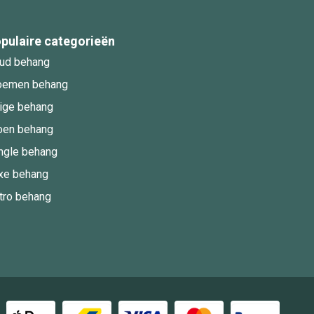
pulaire categorieën
ud behang
oemen behang
ige behang
oen behang
ngle behang
xe behang
tro behang