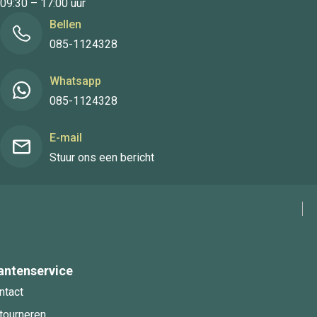
09:30 – 17:00 uur
Bellen
085-1124328
Whatsapp
085-1124328
E-mail
Stuur ons een bericht
antenservice
ntact
tourneren