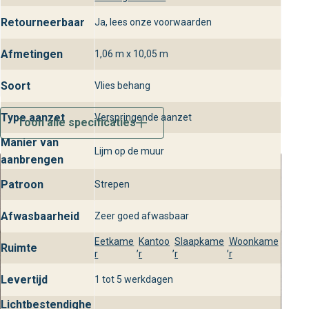
Retourneerbaar
Ja, lees onze voorwaarden
Afmetingen
1,06 m x 10,05 m
Soort
Vlies behang
Type aanzet
Verspringende aanzet
Toon alle specificaties
Manier van
Lijm op de muur
aanbrengen
Patroon
Strepen
Afwasbaarheid
Zeer goed afwasbaar
Eetkame
Kantoo
Slaapkame
Woonkame
Ruimte
,
,
,
r
r
r
r
Levertijd
1 tot 5 werkdagen
Lichtbestendighe