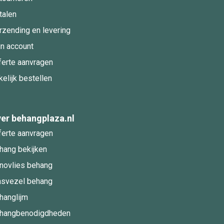
talen
rzending en levering
jn account
ferte aanvragen
kelijk bestellen
er behangplaza.nl
ferte aanvragen
hang bekijken
novlies behang
asvezel behang
hanglijm
hangbenodigdheden