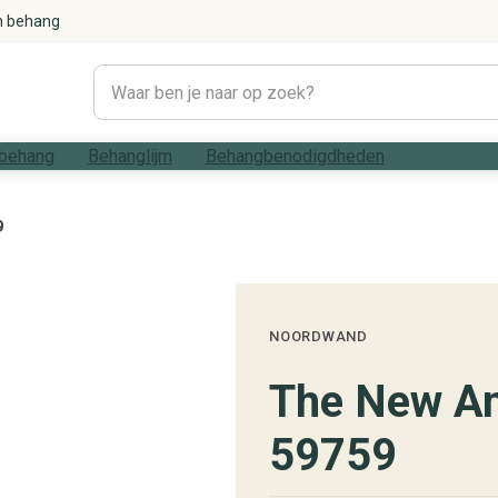
n behang
behang
Behanglijm
Behangbenodigdheden
9
#1021 (geen titel)
Woonkamer
Betonlook
Bladeren
Strepen
Modern
NOORDWAND
The New A
59759
#1033 (geen titel)
Geometrisch
Slaapkamer
Grafisch
Marmer
Rustig