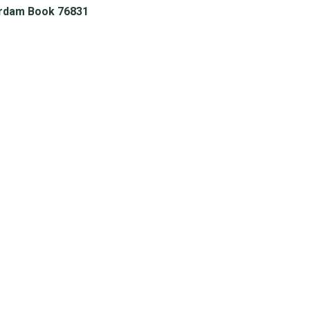
rdam Book 76831
Bellen
Whatsapp
085-1124328
085-1124328