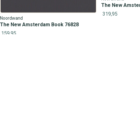
The New Amste
319,95
Noordwand
The New Amsterdam Book 76828
159,95
Hulp of advies nodig?
Onze behangexperts helpen je graag!
Op werkdagen bereikbaar van:
09:30 – 17:00 uur