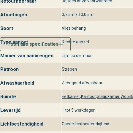
Retourneerbaar
Ja, lees onze voorwaarden
Afmetingen
0,75 m x 10,05 m
Soort
Vlies behang
Type aanzet
Rechte aanzet
Toon alle specificaties
Manier van aanbrengen
Lijm op de muur
Patroon
Strepen
Afwasbaarheid
Zeer goed afwasbaar
Ruimte
Eetkamer
,
Kantoor
,
Slaapkamer
,
Woon
Levertijd
1 tot 5 werkdagen
Lichtbestendigheid
Goede lichtbestendigheid