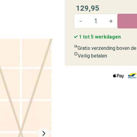
129,95
1 tot 5 werkdagen
#1031 (geen titel)
Hotel Chique
Eetkamer
Bloemen
Stippen
Steen
Gratis verzending boven de 
Veilig betalen
#1027 (geen titel)
Baksteen
Kantoor
Vintage
Cirkels
Bomen
#1023 (geen titel)
Kinderkamer
Houtlook
Art Deco
Hexagon
Vogels