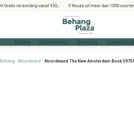
Gratis verzending vanaf €50,-
Keuze uit meer dan 1000 soorte
Behang
Kinderbehang
Renovlies
Glasweefsel
Stijlen
Alle kinderbehang
Types
Types
Benodigdheden
Alle stijlen
Alle patronen
Alle thema's
Alle materialen
Alle kleuren
Alle ruimtes
Patronen
Kinderkamer
Alle renovliesbehang
Alle glasweefselbehang
Gereedschap
Behang
Noordwand
Noordwand The New Amsterdam Book 5975
Thema’s
Meisjeskamer
Professioneel renovliesbehang
Professioneel glasweefselbehang
Rollers, kwasten en borstels
Materialen
Jongenskamer
Voordelig renovliesbehang
Voordelig glasweefselbehang
Ontvetter & schoonmaakmiddelen
Kleuren
Babykamer
Kit & vulmiddelen
Ruimtes
Peuterkamer
Behangtape
Primer & voorstrijk
Afdekmateriaal
Behangverwijderaar