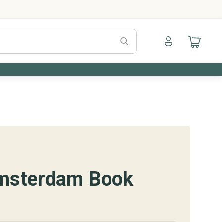
Naar mijn account
Naar mijn a
msterdam Book