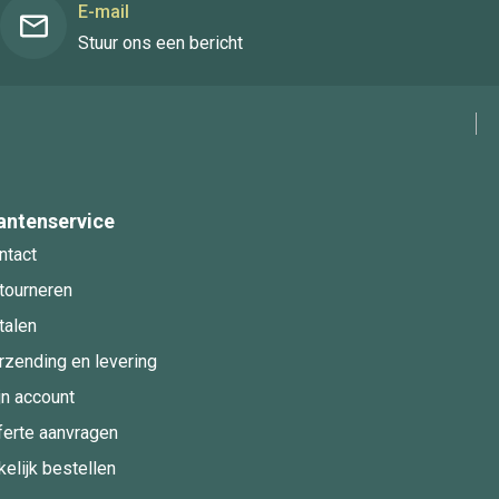
E-mail
Stuur ons een bericht
antenservice
ntact
tourneren
talen
rzending en levering
jn account
ferte aanvragen
kelijk bestellen