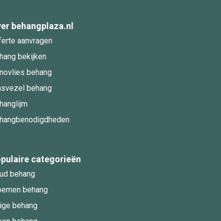
er behangplaza.nl
ferte aanvragen
hang bekijken
novlies behang
asvezel behang
hanglijm
hangbenodigdheden
pulaire categorieën
ud behang
oemen behang
ige behang