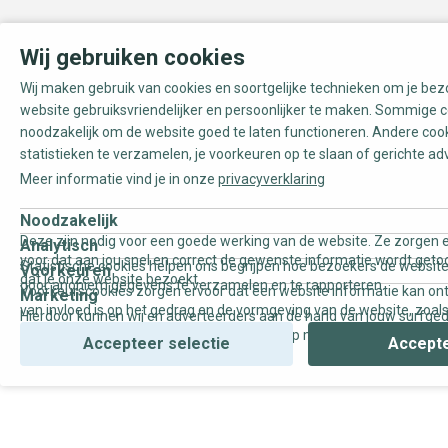
Wij gebruiken cookies
Wij maken gebruik van cookies en soortgelijke technieken om je be
website gebruiksvriendelijker en persoonlijker te maken. Sommige c
noodzakelijk om de website goed te laten functioneren. Andere coo
statistieken te verzamelen, je voorkeuren op te slaan of gerichte ad
Meer informatie vind je in onze
privacyverklaring
Noodzakelijk
Deze zijn nodig voor een goede werking van de website. Ze zorgen e
Analytisch
voor dat aan jou snel en correct de gewenste informatie wordt geto
Statistische cookies helpen ons begrijpen hoe bezoekers de website
Voorkeuren
dat je onze website bezoekt.
door anoniem gegevens te verzamelen en te rapporteren.
Voorkeurscookies zorgen ervoor dat een website informatie kan on
Marketing
van invloed is op het gedrag en de vormgeving van de website, zoals
Hierdoor kunnen wij en adverteerders aan de hand van jouw surfge
uw voorkeur of de regio waar u woont.
gepersonaliseerde online advertenties en op maat gemaakte conten
Accepteer selectie
Accepte