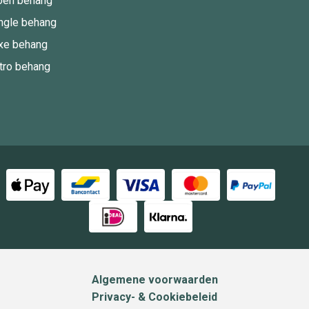
oen behang
ngle behang
xe behang
tro behang
Algemene voorwaarden
Privacy- & Cookiebeleid