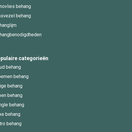
novlies behang
asvezel behang
hanglijm
hangbenodigdheden
pulaire categorieën
ud behang
oemen behang
ige behang
oen behang
ngle behang
xe behang
tro behang