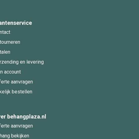
antenservice
ntact
tourneren
talen
rzending en levering
jn account
ferte aanvragen
kelijk bestellen
er behangplaza.nl
ferte aanvragen
hang bekijken