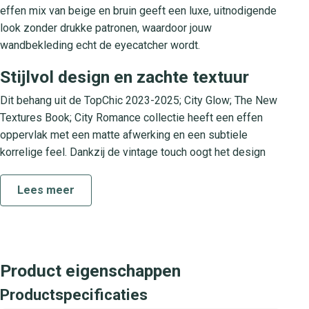
effen mix van beige en bruin geeft een luxe, uitnodigende
look zonder drukke patronen, waardoor jouw
wandbekleding echt de eyecatcher wordt.
Stijlvol design en zachte textuur
Dit behang uit de TopChic 2023-2025; City Glow; The New
Textures Book; City Romance collectie heeft een effen
oppervlak met een matte afwerking en een subtiele
korrelige feel. Dankzij de vintage touch oogt het design
zowel tijdloos als modern. Het zachte materiaal voegt een
warme dimensie toe aan je woonkamer, slaapkamer of
Lees meer
studeerkamer. Dankzij de rustgevende aardetint krijg je
een gevoel van luxe en comfort in elke ruimte.
Collectie TopChic 2023-2025; City
Product eigenschappen
Glow; The New Textures Book; City
Romance
Productspecificaties