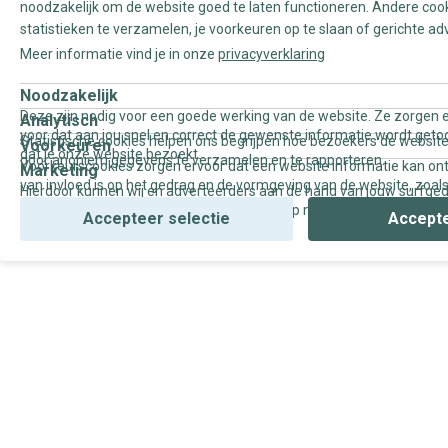
noodzakelijk om de website goed te laten functioneren. Andere coo
statistieken te verzamelen, je voorkeuren op te slaan of gerichte ad
Meer informatie vind je in onze
privacyverklaring
Noodzakelijk
Deze zijn nodig voor een goede werking van de website. Ze zorgen e
Analytisch
voor dat aan jou snel en correct de gewenste informatie wordt geto
Statistische cookies helpen ons begrijpen hoe bezoekers de website
Voorkeuren
dat je onze website bezoekt.
door anoniem gegevens te verzamelen en te rapporteren.
Voorkeurscookies zorgen ervoor dat een website informatie kan on
Marketing
van invloed is op het gedrag en de vormgeving van de website, zoals
Hierdoor kunnen wij en adverteerders aan de hand van jouw surfge
uw voorkeur of de regio waar u woont.
gepersonaliseerde online advertenties en op maat gemaakte conten
Accepteer selectie
Accepte