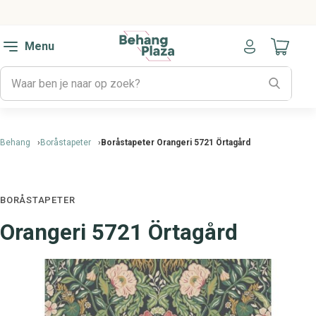
Menu
Naar mijn
Behang
Boråstapeter
Boråstapeter Orangeri 5721 Örtagård
BORÅSTAPETER
Orangeri 5721 Örtagård