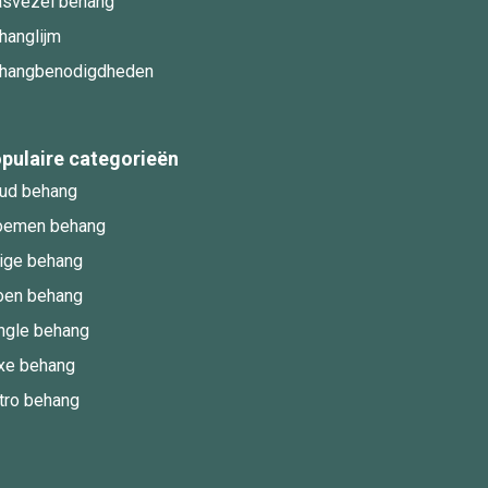
asvezel behang
hanglijm
hangbenodigdheden
pulaire categorieën
ud behang
oemen behang
ige behang
oen behang
ngle behang
xe behang
tro behang