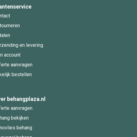
antenservice
ntact
tourneren
talen
rzending en levering
jn account
ferte aanvragen
kelijk bestellen
er behangplaza.nl
ferte aanvragen
hang bekijken
novlies behang