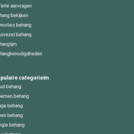
ferte aanvragen
hang bekijken
novlies behang
asvezel behang
hanglijm
hangbenodigdheden
pulaire categorieën
ud behang
oemen behang
ige behang
oen behang
ngle behang