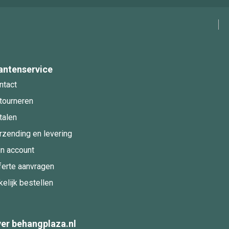
antenservice
ntact
tourneren
talen
rzending en levering
jn account
ferte aanvragen
kelijk bestellen
er behangplaza.nl