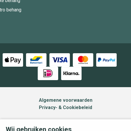
xe behang
tro behang
Algemene voorwaarden
Privacy- & Cookiebeleid
Wij gebruiken cookies