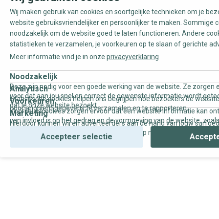
Wij maken gebruik van cookies en soortgelijke technieken om je be
website gebruiksvriendelijker en persoonlijker te maken. Sommige c
noodzakelijk om de website goed te laten functioneren. Andere coo
statistieken te verzamelen, je voorkeuren op te slaan of gerichte ad
Meer informatie vind je in onze
privacyverklaring
Noodzakelijk
Deze zijn nodig voor een goede werking van de website. Ze zorgen e
Analytisch
voor dat aan jou snel en correct de gewenste informatie wordt geto
Statistische cookies helpen ons begrijpen hoe bezoekers de website
Voorkeuren
dat je onze website bezoekt.
door anoniem gegevens te verzamelen en te rapporteren.
Voorkeurscookies zorgen ervoor dat een website informatie kan on
Marketing
van invloed is op het gedrag en de vormgeving van de website, zoals
Hierdoor kunnen wij en adverteerders aan de hand van jouw surfge
uw voorkeur of de regio waar u woont.
gepersonaliseerde online advertenties en op maat gemaakte conten
Accepteer selectie
Accepte