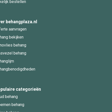
kelijk bestellen
er behangplaza.nl
ferte aanvragen
hang bekijken
novlies behang
asvezel behang
hanglijm
hangbenodigdheden
pulaire categorieën
ud behang
oemen behang