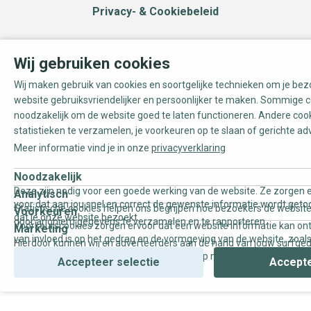
Privacy- & Cookiebeleid
Wij gebruiken cookies
Wij maken gebruik van cookies en soortgelijke technieken om je be
website gebruiksvriendelijker en persoonlijker te maken. Sommige c
noodzakelijk om de website goed te laten functioneren. Andere coo
statistieken te verzamelen, je voorkeuren op te slaan of gerichte ad
Meer informatie vind je in onze
privacyverklaring
Noodzakelijk
Deze zijn nodig voor een goede werking van de website. Ze zorgen e
Analytisch
voor dat aan jou snel en correct de gewenste informatie wordt geto
Statistische cookies helpen ons begrijpen hoe bezoekers de website
Voorkeuren
dat je onze website bezoekt.
door anoniem gegevens te verzamelen en te rapporteren.
Voorkeurscookies zorgen ervoor dat een website informatie kan on
Marketing
van invloed is op het gedrag en de vormgeving van de website, zoals
Hierdoor kunnen wij en adverteerders aan de hand van jouw surfge
uw voorkeur of de regio waar u woont.
gepersonaliseerde online advertenties en op maat gemaakte conten
Accepteer selectie
Accepte