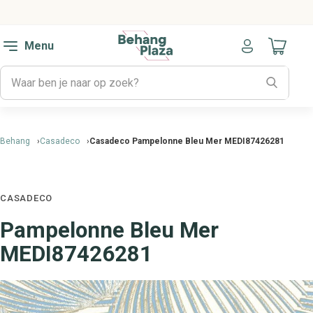
Menu
Naar mijn
Behang
Casadeco
Casadeco Pampelonne Bleu Mer MEDI87426281
CASADECO
Pampelonne Bleu Mer
MEDI87426281