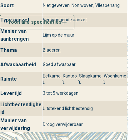
Soort
Niet geweven, Non woven, Vliesbehang
afwasbaar en lichtbestendig, waardoor de kleuren
langdurig fris blijven. Ideaal voor woonkamers,
Type aanzet
Verspringende aanzet
slaapkamers en zelfs kantoren die vragen om een
Toon alle specificaties
stijlvolle wandbekleding.
Manier van
Lijm op de muur
aanbrengen
Bezoek behangplaza voor
Thema
Bladeren
Pampelonne Mediterranee
Wil je Pampelonne uit de Mediterranee collectie zelf
Afwasbaarheid
Goed afwasbaar
ervaren? Bezoek een van onze winkels bij behangplaza en
Eetkame
Kantoo
Slaapkame
Woonkame
laat je inspireren door de designmogelijkheden. Onze
Ruimte
,
,
,
r
r
r
r
experts helpen je graag bij het kiezen van het perfecte
Levertijd
3 tot 5 werkdagen
behang voor jouw interieur.
Lichtbestendighe
Uitstekend lichtbestendig
id
Manier van
Droog verwijderbaar
verwijdering