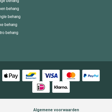
ige behang
oen behang
ngle behang
xe behang
tro behang
Algemene voorwaarden