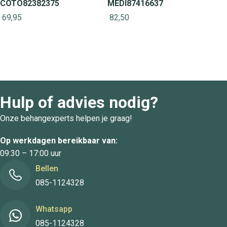
COTO82382375
MEDI87416637
69,95
82,50
Hulp of advies nodig?
Onze behangexperts helpen je graag!
Op werkdagen bereikbaar van:
09:30 – 17:00 uur
Bellen
085-1124328
Whatsapp
085-1124328