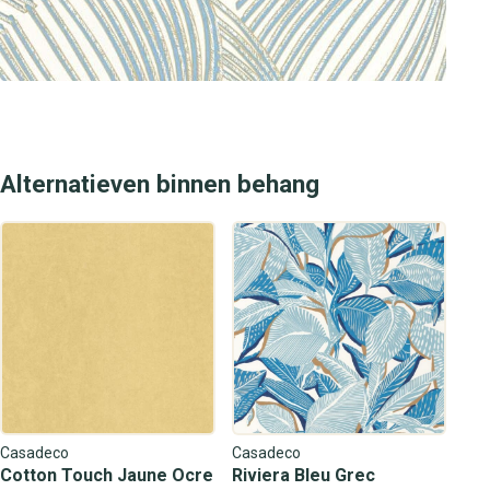
Alternatieven binnen behang
Casadeco
Casadeco
Cotton Touch Jaune Ocre
Riviera Bleu Grec