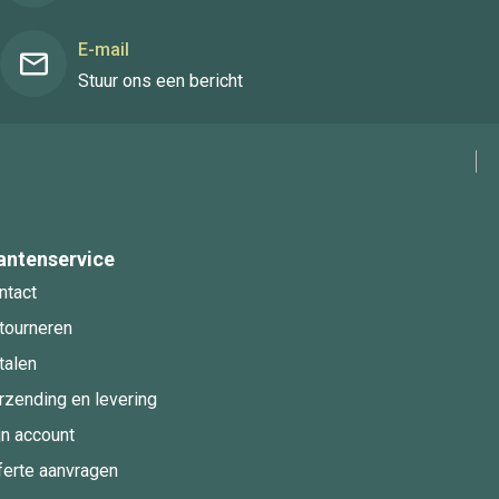
E-mail
Stuur ons een bericht
antenservice
ntact
tourneren
talen
rzending en levering
jn account
ferte aanvragen