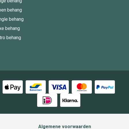
ige behang
oen behang
ngle behang
xe behang
tro behang
Algemene voorwaarden