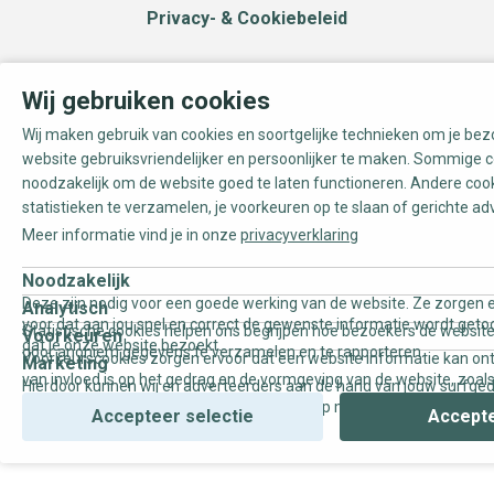
Privacy- & Cookiebeleid
Wij gebruiken cookies
Wij maken gebruik van cookies en soortgelijke technieken om je be
website gebruiksvriendelijker en persoonlijker te maken. Sommige c
noodzakelijk om de website goed te laten functioneren. Andere coo
statistieken te verzamelen, je voorkeuren op te slaan of gerichte ad
Meer informatie vind je in onze
privacyverklaring
Noodzakelijk
Deze zijn nodig voor een goede werking van de website. Ze zorgen e
Analytisch
voor dat aan jou snel en correct de gewenste informatie wordt geto
Statistische cookies helpen ons begrijpen hoe bezoekers de website
Voorkeuren
dat je onze website bezoekt.
door anoniem gegevens te verzamelen en te rapporteren.
Voorkeurscookies zorgen ervoor dat een website informatie kan on
Marketing
van invloed is op het gedrag en de vormgeving van de website, zoals
Hierdoor kunnen wij en adverteerders aan de hand van jouw surfge
uw voorkeur of de regio waar u woont.
gepersonaliseerde online advertenties en op maat gemaakte conten
Accepteer selectie
Accepte