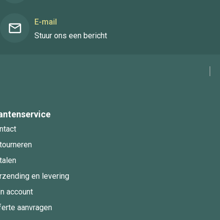
E-mail
Stuur ons een bericht
antenservice
ntact
tourneren
talen
rzending en levering
jn account
ferte aanvragen