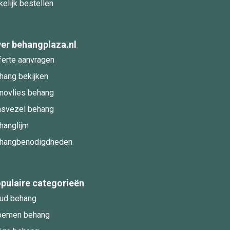
kelijk bestellen
er behangplaza.nl
ferte aanvragen
hang bekijken
novlies behang
asvezel behang
hanglijm
hangbenodigdheden
pulaire categorieën
ud behang
oemen behang