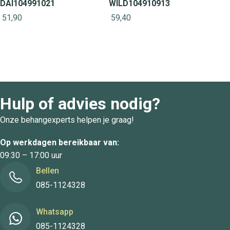
DAI104991021
WILD104910913
51,90
59,40
Hulp of advies nodig?
Onze behangexperts helpen je graag!
Op werkdagen bereikbaar van:
09:30 – 17:00 uur
Bellen
085-1124328
Whatsapp
085-1124328