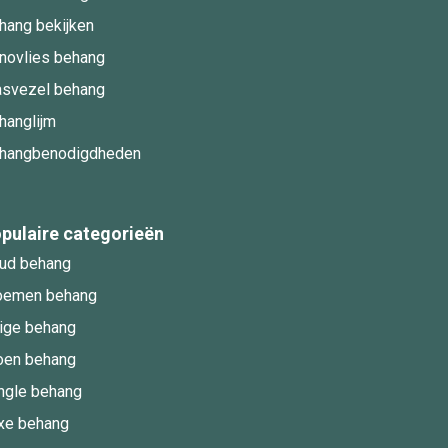
hang bekijken
novlies behang
asvezel behang
hanglijm
hangbenodigdheden
pulaire categorieën
ud behang
oemen behang
ige behang
oen behang
ngle behang
xe behang