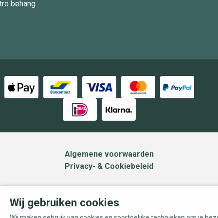
tro behang
Algemene voorwaarden
Privacy- & Cookiebeleid
Wij gebruiken cookies
Wij maken gebruik van cookies en soortgelijke technieken om je be