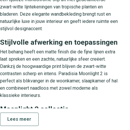
zwart-witte lijntekeningen van tropische planten en
bladeren. Deze elegante wandbekleding brengt rust en
natuurlijke luxe in jouw interieur en geeft iedere ruimte een
stijlvol designaccent.
Stijlvolle afwerking en toepassingen
Het behang heeft een matte finish die de fijne lijnen extra
laat spreken en een zachte, natuurlijke sfeer creëert.
Dankzij de hoogwaardige print blijven de zwart-witte
contrasten scherp en intens. Paradisia Moonlight 2 is
perfect als blikvanger in de woonkamer, slaapkamer of hal
en combineert naadloos met zowel moderne als
klassieke interieurs.
Moonlight 2 collectie
De Moonlight 2 collectie biedt een verfijnde selectie
Lees meer
botanische designs in zwart-wit. Elk patroon is zorgvuldig