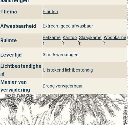
aanbrengen
Ontdek het Paradisia behang uit de Moonlight 2 collectie
Thema
Planten
in onze winkels. Onze adviseurs helpen je graag bij het
kiezen van de perfecte wandbekleding voor jouw interieur
Afwasbaarheid
Extreem goed afwasbaar
en stylingwensen.
Eetkame
Kantoo
Slaapkame
Woonkame
Ruimte
,
,
,
r
r
r
r
Levertijd
3 tot 5 werkdagen
Lichtbestendighe
Uitstekend lichtbestendig
id
Manier van
Droog verwijderbaar
verwijdering