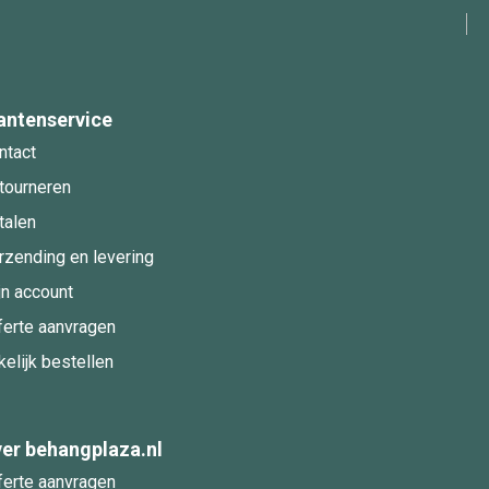
antenservice
ntact
tourneren
talen
rzending en levering
jn account
ferte aanvragen
kelijk bestellen
er behangplaza.nl
ferte aanvragen