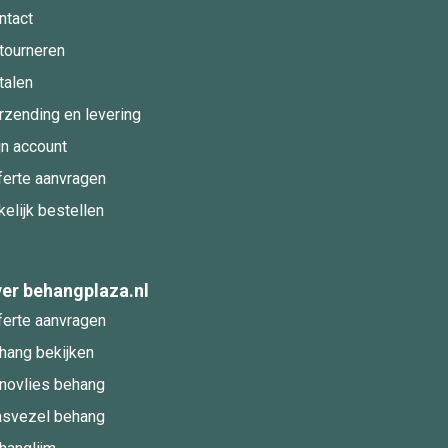
ntact
tourneren
talen
rzending en levering
jn account
ferte aanvragen
kelijk bestellen
er behangplaza.nl
ferte aanvragen
hang bekijken
novlies behang
asvezel behang