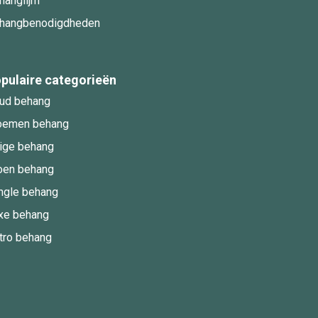
hanglijm
hangbenodigdheden
pulaire categorieën
ud behang
oemen behang
ige behang
oen behang
ngle behang
xe behang
tro behang