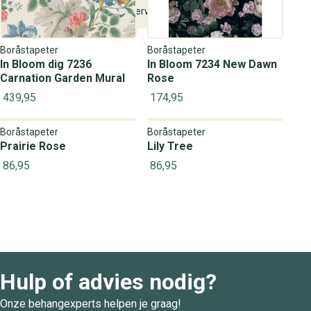
Manier van
Vochtig verwijderbaar
verwijdering
Boråstapeter
Boråstapeter
In Bloom dig 7236
In Bloom 7234 New Dawn
Carnation Garden Mural
Rose
439,95
174,95
Boråstapeter
Boråstapeter
Prairie Rose
Lily Tree
86,95
86,95
Hulp of advies nodig?
Onze behangexperts helpen je graag!