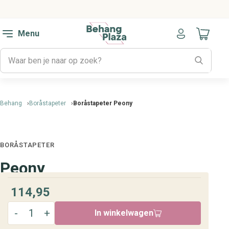
Menu
Naar mijn
Behang
Boråstapeter
Boråstapeter Peony
BORÅSTAPETER
Peony
114,95
In winkelwagen