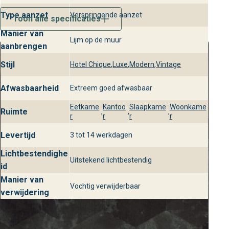
behang is kleurvast en lichtbestendig, waardoor het
Type aanzet
Verspringende aanzet
langdurig zijn luxe uitstraling behoudt, ook in goedverlichte
Toon alle specificaties
ruimtes.
Manier van
Lijm op de muur
aanbrengen
Bezoek behangplaza voor Philipp
Plein Hexagon behang
Stijl
Hotel Chique
,
Luxe
,
Modern
,
Vintage
Bij behangplaza vind je altijd persoonlijk advies en een
Afwasbaarheid
Extreem goed afwasbaar
uitgebreid assortiment van het Philipp Plein Hexagon
Eetkame
Kantoo
Slaapkame
Woonkame
behang uit de Philipp Plein collectie. Kom langs in onze
Ruimte
,
,
,
r
r
r
r
winkels en laat je inspireren door de vele mogelijkheden
om jouw interieur te transformeren met stijlvol en luxe
Levertijd
3 tot 14 werkdagen
wandbekleding.
Lichtbestendighe
Uitstekend lichtbestendig
id
Manier van
Vochtig verwijderbaar
verwijdering