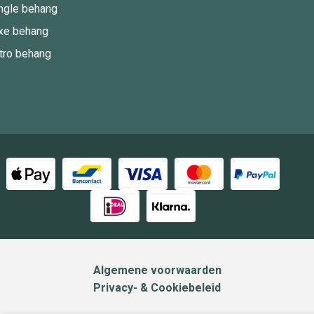
ngle behang
xe behang
tro behang
Algemene voorwaarden
Privacy- & Cookiebeleid