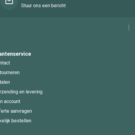
Stuur ons een bericht
antenservice
ntact
tourneren
talen
rzending en levering
jn account
ferte aanvragen
kelijk bestellen