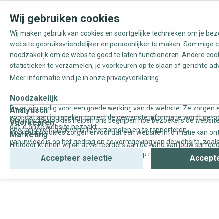
Wij gebruiken cookies
Wij maken gebruik van cookies en soortgelijke technieken om je be
website gebruiksvriendelijker en persoonlijker te maken. Sommige c
noodzakelijk om de website goed te laten functioneren. Andere coo
statistieken te verzamelen, je voorkeuren op te slaan of gerichte ad
Meer informatie vind je in onze
privacyverklaring
Noodzakelijk
Deze zijn nodig voor een goede werking van de website. Ze zorgen e
Analytisch
voor dat aan jou snel en correct de gewenste informatie wordt geto
Statistische cookies helpen ons begrijpen hoe bezoekers de website
Voorkeuren
dat je onze website bezoekt.
door anoniem gegevens te verzamelen en te rapporteren.
Voorkeurscookies zorgen ervoor dat een website informatie kan on
Marketing
van invloed is op het gedrag en de vormgeving van de website, zoals
Hierdoor kunnen wij en adverteerders aan de hand van jouw surfge
uw voorkeur of de regio waar u woont.
gepersonaliseerde online advertenties en op maat gemaakte conten
Accepteer selectie
Accepte