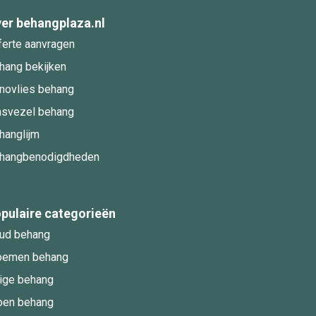
er behangplaza.nl
ferte aanvragen
hang bekijken
novlies behang
asvezel behang
hanglijm
hangbenodigdheden
pulaire categorieën
ud behang
oemen behang
ige behang
oen behang